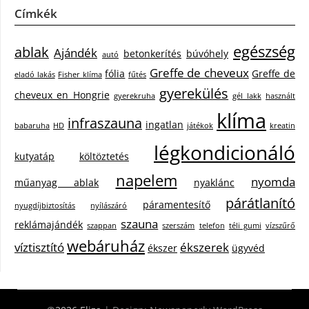
Címkék
egészség
ablak
Ajándék
betonkerítés
búvóhely
autó
Greffe de cheveux
fólia
Greffe de
eladó lakás
Fisher klíma
fűtés
gyerekülés
cheveux en Hongrie
gyerekruha
gél lakk
használt
klíma
infraszauna
ingatlan
babaruha
HD
játékok
kreatin
légkondicionáló
kutyatáp
költöztetés
napelem
nyomda
műanyag ablak
nyaklánc
párátlanító
páramentesítő
nyugdíjbiztosítás
nyílászáró
szauna
reklámajándék
szappan
szerszám
telefon
téli gumi
vízszűrő
webáruház
víztisztító
ékszerek
ékszer
ügyvéd