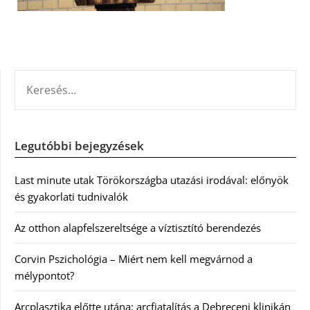
KERESÉS:
Legutóbbi bejegyzések
Last minute utak Törökországba utazási irodával: előnyök
és gyakorlati tudnivalók
Az otthon alapfelszereltsége a víztisztító berendezés
Corvin Pszichológia – Miért nem kell megvárnod a
mélypontot?
Arcplasztika előtte utána: arcfiatalítás a Debreceni klinikán