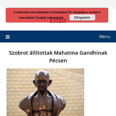
Skip
to
A weboldal használatának folytatásával Ön elfogadja a cookie-k
content
Eliza
Elfogadom
használatát
További információk
Menu
Szobrot állítottak Mahatma Gandhinak
Pécsen