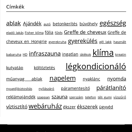
Címkék
egészség
ablak
Ajándék
betonkerítés
búvóhely
autó
Greffe de cheveux
fólia
Greffe de
eladó lakás
Fisher klíma
fűtés
gyerekülés
cheveux en Hongrie
gyerekruha
gél lakk
használt
klíma
infraszauna
ingatlan
babaruha
HD
játékok
kreatin
légkondicionáló
kutyatáp
költöztetés
napelem
nyomda
műanyag ablak
nyaklánc
párátlanító
páramentesítő
nyugdíjbiztosítás
nyílászáró
szauna
reklámajándék
szappan
szerszám
telefon
téli gumi
vízszűrő
webáruház
víztisztító
ékszerek
ékszer
ügyvéd