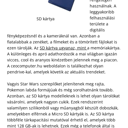
használnak. A
leggyakoribb
felhasználási
SD kártya
területe a
digitális
fényképezésnél és a kameráknál van. Azonban a
fiatalabbak a zenéket, a filmeket és a tömörített fájlokat is
ezen tárolják. Az
SD kártya ugyanaz, mint
a memóriakártya.
A különleges és apró adathordozók a mai világban igazán
vicces, cool és aranyos kinézetben jelennek meg a piacon.
A ceocomputer.hu weboldalon is találkozhat olyan
pendrive-kal, amelyek követik az aktuális trendeket.
Vagyis Star Wars szereplőket jelenítenek meg rajta,
Pokemon labda formájúak és még sorolhatnánk tovább.
Azonban, az SD kártya modelleknek is lehet olyan tárolókat
vásárolni, amelyek nagyon cukik. Ezek rendszerint
valamilyen szilikonból vagy műanyagból készült dobozkák,
amelyekben elférnek a Micro SD kártyák is. Az SD kártya
többféle tárkapacitási mutatóval érhető el, amelyek több
mint 128 GB-ak is lehetnek. Ezek még a telefonok által is