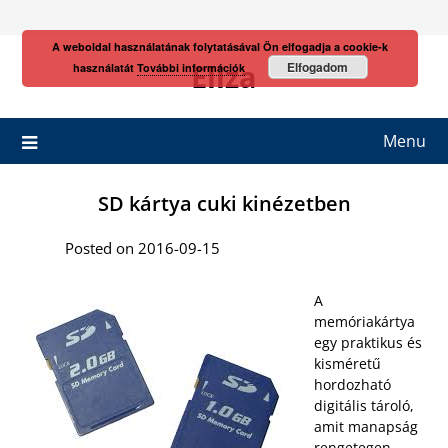
Skip
to
A weboldal használatának folytatásával Ön elfogadja a cookie-k
content
Eliza
Elfogadom
használatát
További információk
Menu
SD kártya cuki kinézetben
Posted on 2016-09-15
A
memóriakártya
egy praktikus és
kisméretű
hordozható
digitális tároló,
amit manapság
rengetegen