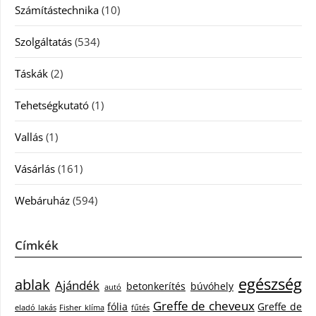
Számítástechnika
(10)
Szolgáltatás
(534)
Táskák
(2)
Tehetségkutató
(1)
Vallás
(1)
Vásárlás
(161)
Webáruház
(594)
Címkék
egészség
ablak
Ajándék
betonkerítés
búvóhely
autó
Greffe de cheveux
fólia
Greffe de
eladó lakás
Fisher klíma
fűtés