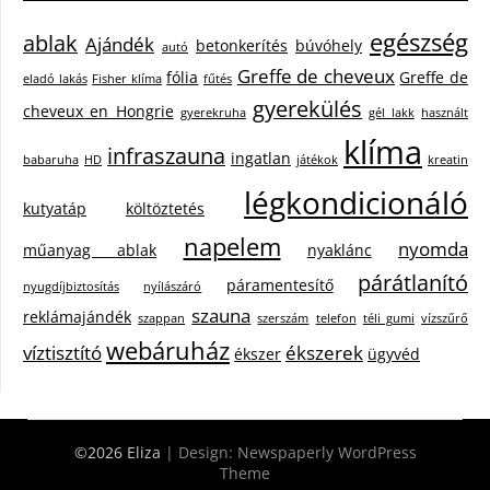
egészség
ablak
Ajándék
betonkerítés
búvóhely
autó
Greffe de cheveux
fólia
Greffe de
eladó lakás
Fisher klíma
fűtés
gyerekülés
cheveux en Hongrie
gyerekruha
gél lakk
használt
klíma
infraszauna
ingatlan
babaruha
HD
játékok
kreatin
légkondicionáló
kutyatáp
költöztetés
napelem
nyomda
műanyag ablak
nyaklánc
párátlanító
páramentesítő
nyugdíjbiztosítás
nyílászáró
szauna
reklámajándék
szappan
szerszám
telefon
téli gumi
vízszűrő
webáruház
víztisztító
ékszerek
ékszer
ügyvéd
©2026 Eliza
| Design:
Newspaperly WordPress
Theme