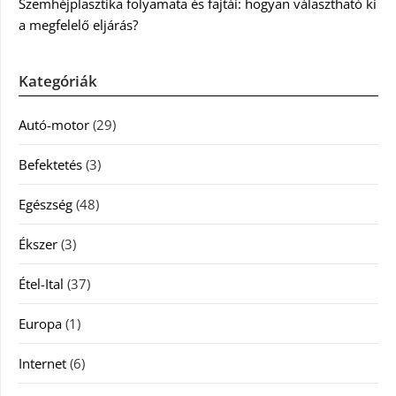
Szemhéjplasztika folyamata és fajtái: hogyan választható ki
a megfelelő eljárás?
Kategóriák
Autó-motor
(29)
Befektetés
(3)
Egészség
(48)
Ékszer
(3)
Étel-Ital
(37)
Europa
(1)
Internet
(6)