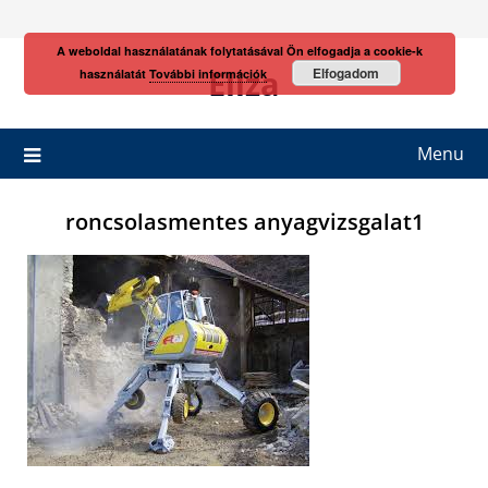
Skip
to
A weboldal használatának folytatásával Ön elfogadja a cookie-k
content
Eliza
Elfogadom
használatát
További információk
Menu
roncsolasmentes anyagvizsgalat1