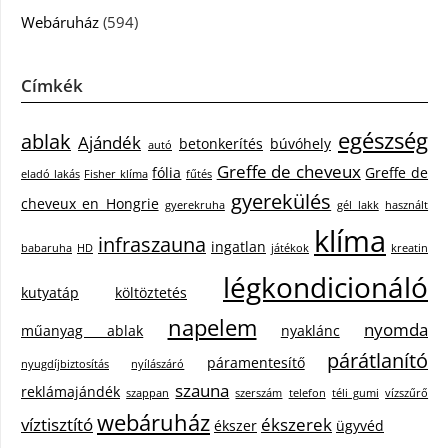
Webáruház
(594)
Címkék
egészség
ablak
Ajándék
betonkerítés
búvóhely
autó
Greffe de cheveux
fólia
Greffe de
eladó lakás
Fisher klíma
fűtés
gyerekülés
cheveux en Hongrie
gyerekruha
gél lakk
használt
klíma
infraszauna
ingatlan
babaruha
HD
játékok
kreatin
légkondicionáló
kutyatáp
költöztetés
napelem
nyomda
műanyag ablak
nyaklánc
párátlanító
páramentesítő
nyugdíjbiztosítás
nyílászáró
szauna
reklámajándék
szappan
szerszám
telefon
téli gumi
vízszűrő
webáruház
víztisztító
ékszerek
ékszer
ügyvéd