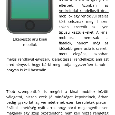
eltérőek. Azonban
az
Androiddal rendelkező kínai
mobilok
egy rendkívül széles
kört céloznak meg, hiszen
sokan szeretik az ilyen
típusú készülékeket. A kínai
mobilokat nemcsak a
Elképesztő árú kínai
fiatalok, hanem még az
mobilok
idősebb generáció is szereti,
mert elegáns, azonban
mégis rendkívül egyszerű kialakítással rendelkezik, ami azt
eredményezi, hogy bárki meg tudja egyszerűen tanulni,
hogyan is kell használni.
Több szempontból is megéri a kínai mobilok között
válogatni, hiszen ezek jó minőséget képviselnek, árban
pedig gyakorlatilag verhetetlenek ezen készülékek piacán.
Ezáltal lehetőség nyílt arra, hogy bárki megengedhessen
magának egy szép okostelefont, nem kell hozzá rengeteg