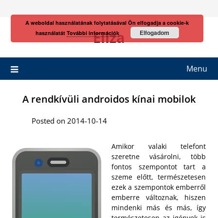
Skip
to
A weboldal használatának folytatásával Ön elfogadja a cookie-k
content
Eliza
Elfogadom
használatát
További információk
Menu
A rendkívüli androidos kínai mobilok
Posted on 2014-10-14
Amikor valaki telefont
szeretne vásárolni, több
fontos szempontot tart a
szeme előtt, természetesen
ezek a szempontok emberről
emberre változnak, hiszen
mindenki más és más, így
természetesen az igények is