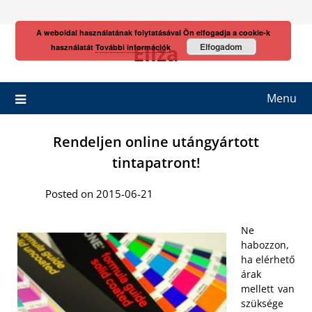
Skip
to
A weboldal használatának folytatásával Ön elfogadja a cookie-k
content
Eliza
Elfogadom
használatát
További információk
Menu
Rendeljen online utángyártott
tintapatront!
Posted on 2015-06-21
Ne
habozzon,
ha elérhető
árak
mellett van
szüksége