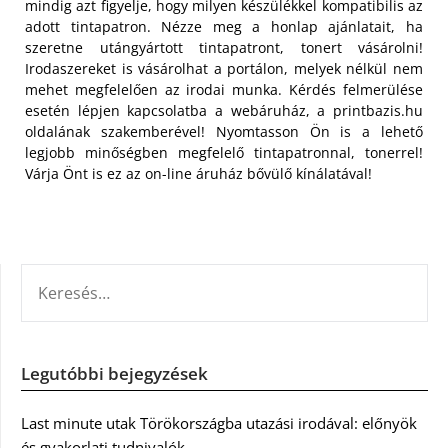
mindig azt figyelje, hogy milyen készülékkel kompatibilis az
adott tintapatron. Nézze meg a honlap ajánlatait, ha
szeretne utángyártott tintapatront, tonert vásárolni!
Irodaszereket is vásárolhat a portálon, melyek nélkül nem
mehet megfelelően az irodai munka. Kérdés felmerülése
esetén lépjen kapcsolatba a webáruház, a printbazis.hu
oldalának szakemberével! Nyomtasson Ön is a lehető
legjobb minőségben megfelelő tintapatronnal, tonerrel!
Várja Önt is ez az on-line áruház bővülő kínálatával!
KERESÉS:
Legutóbbi bejegyzések
Last minute utak Törökországba utazási irodával: előnyök
és gyakorlati tudnivalók