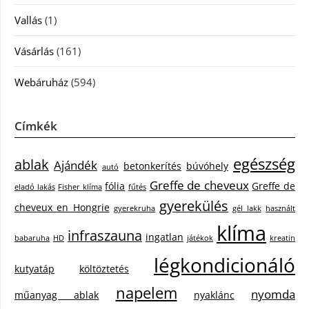
Vallás
(1)
Vásárlás
(161)
Webáruház
(594)
Címkék
egészség
ablak
Ajándék
betonkerítés
búvóhely
autó
Greffe de cheveux
fólia
Greffe de
eladó lakás
Fisher klíma
fűtés
gyerekülés
cheveux en Hongrie
gyerekruha
gél lakk
használt
klíma
infraszauna
ingatlan
babaruha
HD
játékok
kreatin
légkondicionáló
kutyatáp
költöztetés
napelem
nyomda
műanyag ablak
nyaklánc