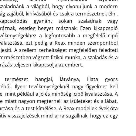
szaladnánk a világból, hogy elvonuljunk a modern
lág zajából, kihívásából és csak a természetnek élni.
ikapcsolódás gyanánt sokan szaladnak vagy
ráznak, esetleg hegyet másznak. Ezen kikapcsoló
vékenységekhez a legfontosabb a megfelelő cipő
választása, ezt pedig a
Reax minden szempontból
ljesíti. A szellemi terheltséget megfelelően feledteti
természetben végzett fizikai munka, a szaladás és a
rázás teljesen kikapcsolja az embert.
 természet hangjai, látványa, illata gyors
séből. Ilyen tevékenységeknél nagy figyelmet kell
e, mint például a jó és minőségi cipő kiválasztása. A
 miatt nagyon megterheli az ízületeket és a lábat,
artása és a test kímélése. A Reax modellek évek óta
itív visszajelzések mind arra sugallnak, hogy ez egy