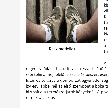
ki
vi
K
tú
te
ki
te
a 
Reax modellek
tú
A
regenerálódást biztosít a stressz felépülé
szentelni a megfelelő felszerelés beszerzésér
futás és túrázás a domborzat egyenetlensége
így egy lábbelinél az első szempont a boka t
biztosítja a természetjárók kényelmét. A poz
remek választás.