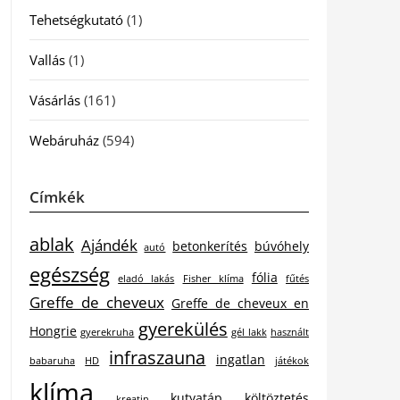
Tehetségkutató
(1)
Vallás
(1)
Vásárlás
(161)
Webáruház
(594)
Címkék
ablak
Ajándék
betonkerítés
búvóhely
autó
egészség
fólia
eladó lakás
Fisher klíma
fűtés
Greffe de cheveux
Greffe de cheveux en
gyerekülés
Hongrie
gyerekruha
gél lakk
használt
infraszauna
ingatlan
babaruha
HD
játékok
klíma
kutyatáp
költöztetés
kreatin