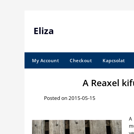
Skip
to
content
Eliza
My Account
Checkout
Kapcsolat
A Reaxel kif
Posted on 2015-05-15
A
mu
v