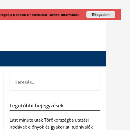
Elfogadom
lfogadja a cookie-k használatát
További információk
KERESÉS:
Legutóbbi bejegyzések
Last minute utak Törökországba utazási
irodával: előnyök és gyakorlati tudnivalók