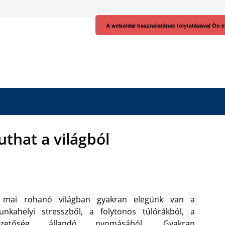
A weboldal használatának folytatásával Ön e
uthat a világból
 mai rohanó világban gyakran elegünk van a
nkahelyi stresszből, a folytonos túlórákból, a
ezetőség állandó nyomásából. Gyakran