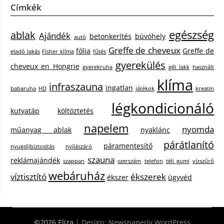
Címkék
egészség
ablak
Ajándék
betonkerítés
búvóhely
autó
Greffe de cheveux
fólia
Greffe de
eladó lakás
Fisher klíma
fűtés
gyerekülés
cheveux en Hongrie
gyerekruha
gél lakk
használt
klíma
infraszauna
ingatlan
babaruha
HD
játékok
kreatin
légkondicionáló
kutyatáp
költöztetés
napelem
nyomda
műanyag ablak
nyaklánc
párátlanító
páramentesítő
nyugdíjbiztosítás
nyílászáró
szauna
reklámajándék
szappan
szerszám
telefon
téli gumi
vízszűrő
webáruház
víztisztító
ékszerek
ékszer
ügyvéd
©2026 Eliza
| Design:
Newspaperly WordPress