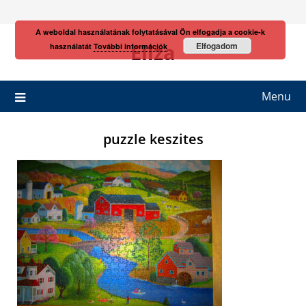
Skip
to
A weboldal használatának folytatásával Ön elfogadja a cookie-k
content
Eliza
Elfogadom
használatát
További információk
Menu
puzzle keszites