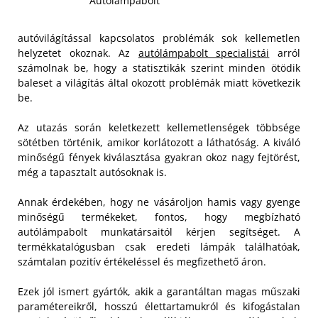
Autólámpabolt
autóvilágítással kapcsolatos problémák sok kellemetlen
helyzetet okoznak. Az
autólámpabolt specialistái
arról
számolnak be, hogy a statisztikák szerint minden ötödik
baleset a világítás által okozott problémák miatt következik
be.
Az utazás során keletkezett kellemetlenségek többsége
sötétben történik, amikor korlátozott a láthatóság. A kiváló
minőségű fények kiválasztása gyakran okoz nagy fejtörést,
még a tapasztalt autósoknak is.
Annak érdekében, hogy ne vásároljon hamis vagy gyenge
minőségű termékeket, fontos, hogy megbízható
autólámpabolt munkatársaitól kérjen segítséget. A
termékkatalógusban csak eredeti lámpák találhatóak,
számtalan pozitív értékeléssel és megfizethető áron.
Ezek jól ismert gyártók, akik a garantáltan magas műszaki
paramétereikről, hosszú élettartamukról és kifogástalan