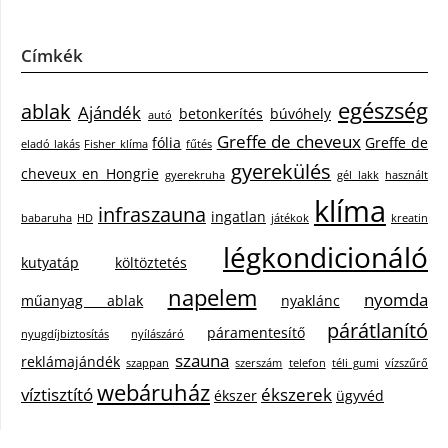
Címkék
egészség
ablak
Ajándék
betonkerítés
búvóhely
autó
Greffe de cheveux
fólia
Greffe de
eladó lakás
Fisher klíma
fűtés
gyerekülés
cheveux en Hongrie
gyerekruha
gél lakk
használt
klíma
infraszauna
ingatlan
babaruha
HD
játékok
kreatin
légkondicionáló
kutyatáp
költöztetés
napelem
nyomda
műanyag ablak
nyaklánc
párátlanító
páramentesítő
nyugdíjbiztosítás
nyílászáró
szauna
reklámajándék
szappan
szerszám
telefon
téli gumi
vízszűrő
webáruház
víztisztító
ékszerek
ékszer
ügyvéd