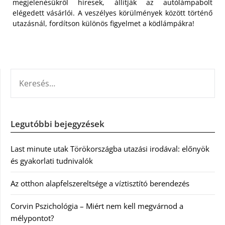
megjelenésükről híresek, állítják az autólámpabolt
elégedett vásárlói. A veszélyes körülmények között történő
utazásnál, fordítson különös figyelmet a ködlámpákra!
KERESÉS:
Legutóbbi bejegyzések
Last minute utak Törökországba utazási irodával: előnyök
és gyakorlati tudnivalók
Az otthon alapfelszereltsége a víztisztító berendezés
Corvin Pszichológia – Miért nem kell megvárnod a
mélypontot?