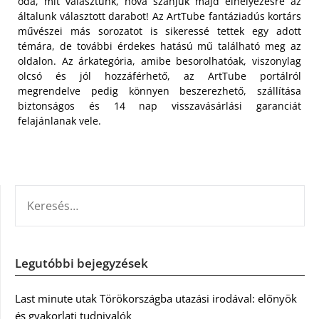
oda, mit választunk, hova szánjuk majd elhelyezésre az
általunk választott darabot! Az ArtTube fantáziadús kortárs
művészei más sorozatot is sikeressé tettek egy adott
témára, de további érdekes hatású mű található meg az
oldalon. Az árkategória, amibe besorolhatóak, viszonylag
olcsó és jól hozzáférhető, az ArtTube portálról
megrendelve pedig könnyen beszerezhető, szállítása
biztonságos és 14 nap visszavásárlási garanciát
felajánlanak vele.
KERESÉS:
Legutóbbi bejegyzések
Last minute utak Törökországba utazási irodával: előnyök
és gyakorlati tudnivalók