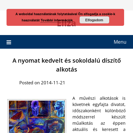
Skip
to
A weboldal használatának folytatásával Ön elfogadja a cookie-k
content
Eliza
Elfogadom
használatát
További információk
Menu
A nyomat kedvelt és sokoldalú díszítő
alkotás
Posted on 2014-11-21
A művészi alkotások is
követnek egyfajta divatot,
időszakonként különböző
módszerrel készült
műalkotás az éppen
aktuális és keresett a