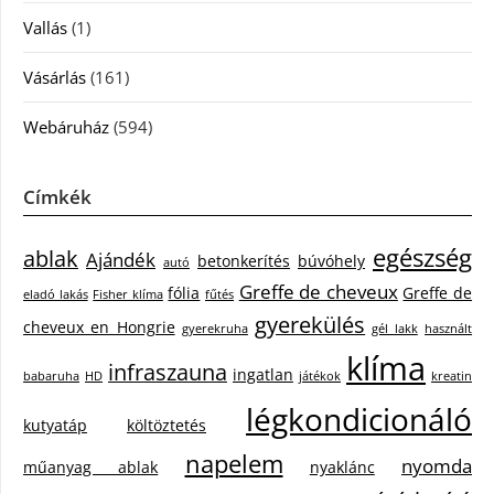
Vallás
(1)
Vásárlás
(161)
Webáruház
(594)
Címkék
egészség
ablak
Ajándék
betonkerítés
búvóhely
autó
Greffe de cheveux
fólia
Greffe de
eladó lakás
Fisher klíma
fűtés
gyerekülés
cheveux en Hongrie
gyerekruha
gél lakk
használt
klíma
infraszauna
ingatlan
babaruha
HD
játékok
kreatin
légkondicionáló
kutyatáp
költöztetés
napelem
nyomda
műanyag ablak
nyaklánc