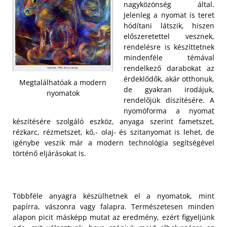
nagyközönség által.
Jelenleg a nyomat is teret
hódítani látszik, hiszen
előszeretettel vesznek,
rendelésre is készíttetnek
mindenféle témával
rendelkező darabokat az
érdeklődők, akár otthonuk,
Megtalálhatóak a modern
de gyakran irodájuk,
nyomatok
rendelőjük díszítésére. A
nyomóforma a nyomat
készítésére szolgáló eszköz, anyaga szerint fametszet,
rézkarc, rézmetszet, kő,- olaj- és szitanyomat is lehet, de
igénybe veszik már a modern technológia segítségével
történő eljárásokat is.
Többféle anyagra készülhetnek el a nyomatok, mint
papírra, vászonra vagy falapra. Természetesen minden
alapon picit másképp mutat az eredmény, ezért figyeljünk