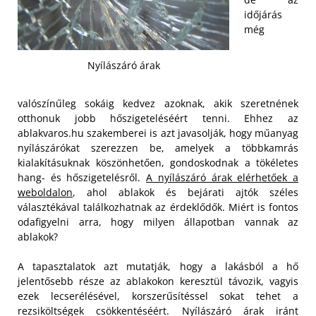
időjárás
még
Nyílászáró árak
valószínűleg sokáig kedvez azoknak, akik szeretnének
otthonuk jobb hőszigeteléséért tenni. Ehhez az
ablakvaros.hu szakemberei is azt javasolják, hogy műanyag
nyílászárókat szerezzen be, amelyek a többkamrás
kialakításuknak köszönhetően, gondoskodnak a tökéletes
hang- és hőszigetelésről.
A nyílászáró árak elérhetőek a
weboldalon
, ahol ablakok és bejárati ajtók széles
választékával találkozhatnak az érdeklődők. Miért is fontos
odafigyelni arra, hogy milyen állapotban vannak az
ablakok?
A tapasztalatok azt mutatják, hogy a lakásból a hő
jelentősebb része az ablakokon keresztül távozik, vagyis
ezek lecserélésével, korszerűsítéssel sokat tehet a
rezsiköltségek csökkentéséért. Nyílászáró árak iránt