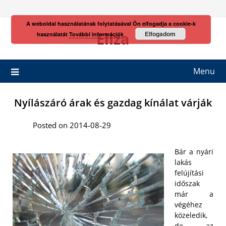
Skip
to
A weboldal használatának folytatásával Ön elfogadja a cookie-k
content
Eliza
Elfogadom
használatát
További információk
Menu
Nyílászáró árak és gazdag kínálat várják
Posted on 2014-08-29
Bár a nyári
lakás
felújítási
időszak
már a
végéhez
közeledik,
de az