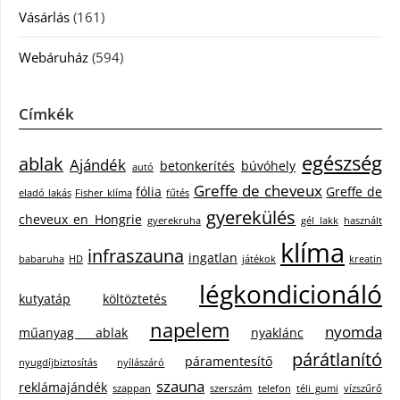
Vásárlás
(161)
Webáruház
(594)
Címkék
egészség
ablak
Ajándék
betonkerítés
búvóhely
autó
Greffe de cheveux
fólia
Greffe de
eladó lakás
Fisher klíma
fűtés
gyerekülés
cheveux en Hongrie
gyerekruha
gél lakk
használt
klíma
infraszauna
ingatlan
babaruha
HD
játékok
kreatin
légkondicionáló
kutyatáp
költöztetés
napelem
nyomda
műanyag ablak
nyaklánc
párátlanító
páramentesítő
nyugdíjbiztosítás
nyílászáró
szauna
reklámajándék
szappan
szerszám
telefon
téli gumi
vízszűrő