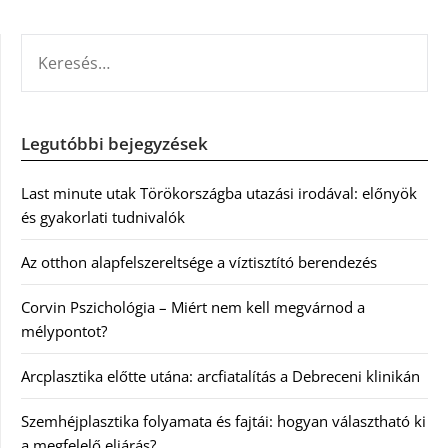
KERESÉS:
Legutóbbi bejegyzések
Last minute utak Törökországba utazási irodával: előnyök
és gyakorlati tudnivalók
Az otthon alapfelszereltsége a víztisztító berendezés
Corvin Pszichológia – Miért nem kell megvárnod a
mélypontot?
Arcplasztika előtte utána: arcfiatalítás a Debreceni klinikán
Szemhéjplasztika folyamata és fajtái: hogyan választható ki
a megfelelő eljárás?