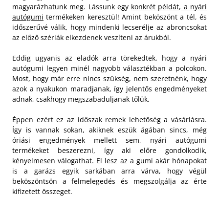
magyarázhatunk meg. Lássunk egy
konkrét példát, a nyári
autógumi
termékeken keresztül! Amint beköszönt a tél, és
időszerűvé válik, hogy mindenki lecserélje az abroncsokat
az előző szériák elkezdenek veszíteni az árukból.
Eddig ugyanis az eladók arra törekedtek, hogy a nyári
autógumi legyen minél nagyobb választékban a polcokon.
Most, hogy már erre nincs szükség, nem szeretnénk, hogy
azok a nyakukon maradjanak, így jelentős engedményeket
adnak, csakhogy megszabaduljanak tőlük.
Éppen ezért ez az időszak remek lehetőség a vásárlásra.
Így is vannak sokan, akiknek eszük ágában sincs, még
óriási engedmények mellett sem, nyári autógumi
termékeket beszerezni, így aki előre gondolkodik,
kényelmesen válogathat. El lesz az a gumi akár hónapokat
is a garázs egyik sarkában arra várva, hogy végül
beköszöntsön a felmelegedés és megszolgálja az érte
kifizetett összeget.