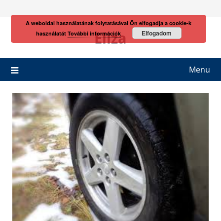
Skip
to
A weboldal használatának folytatásával Ön elfogadja a cookie-k
content
Eliza
Elfogadom
használatát
További információk
Menu