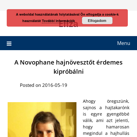
Skip
to
A weboldal használatának folytatásával Ön elfogadja a cookie-k
content
Eliza
Elfogadom
használatát
További információk
Menu
A Novophane hajnövesztőt érdemes
kipróbálni
Posted on 2016-05-19
Ahogy öregszünk,
sajnos a hajtakarónk
is egyre gyengébbé
válik, ami azt jelenti,
hogy hamarosan
megindul a hajhullás