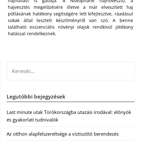
hajhullást is gátolja. A Novophane hajnövesztő, a
hajvesztés megelőzésére illetve a már elveszített haj
pótlásának hatékony segítségére lett kifejlesztve, ráadásul
sokak által tesztelt készítményről van szó. A benne
található esszenciális növényi olajok rendkívül jótékony
hatással rendelkeznek.
KERESÉS:
Legutóbbi bejegyzések
Last minute utak Törökországba utazási irodával: előnyök
és gyakorlati tudnivalók
Az otthon alapfelszereltsége a víztisztító berendezés