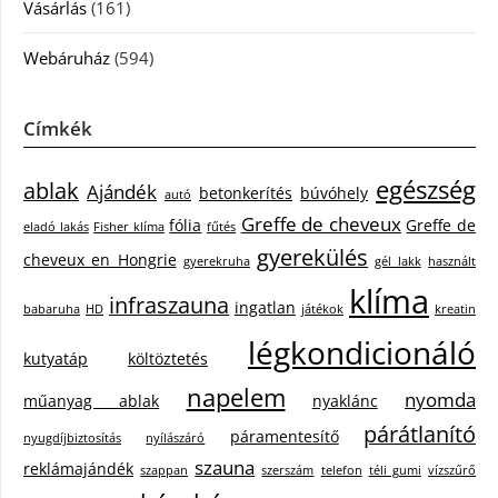
Vásárlás
(161)
Webáruház
(594)
Címkék
egészség
ablak
Ajándék
betonkerítés
búvóhely
autó
Greffe de cheveux
fólia
Greffe de
eladó lakás
Fisher klíma
fűtés
gyerekülés
cheveux en Hongrie
gyerekruha
gél lakk
használt
klíma
infraszauna
ingatlan
babaruha
HD
játékok
kreatin
légkondicionáló
kutyatáp
költöztetés
napelem
nyomda
műanyag ablak
nyaklánc
párátlanító
páramentesítő
nyugdíjbiztosítás
nyílászáró
szauna
reklámajándék
szappan
szerszám
telefon
téli gumi
vízszűrő