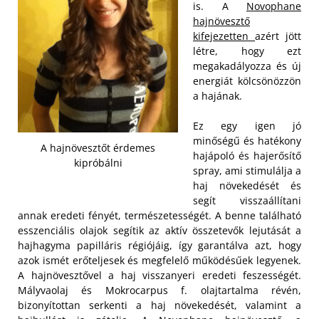
is. A
Novophane
hajnövesztő
kifejezetten
azért jött
létre, hogy ezt
megakadályozza és új
energiát kölcsönözzön
a hajának.
Ez egy igen jó
minőségű és hatékony
A hajnövesztőt érdemes
hajápoló és hajerősítő
kipróbálni
spray, ami stimulálja a
haj növekedését és
segít visszaállítani
annak eredeti fényét, természetességét. A benne található
esszenciális olajok segítik az aktív összetevők lejutását a
hajhagyma papilláris régiójáig, így garantálva azt, hogy
azok ismét erőteljesek és megfelelő működésűek legyenek.
A hajnövesztővel a haj visszanyeri eredeti feszességét.
Mályvaolaj és Mokrocarpus f. olajtartalma révén,
bizonyítottan serkenti a haj növekedését, valamint a