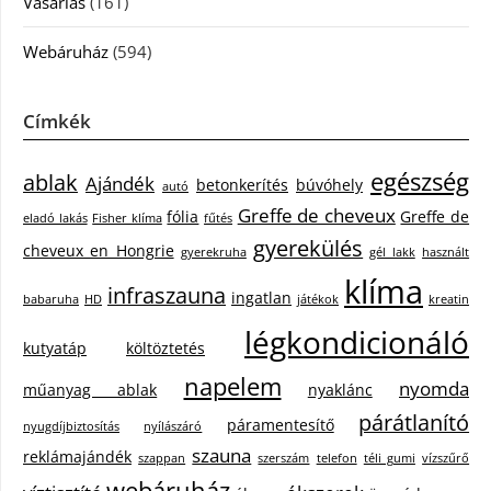
Vásárlás
(161)
Webáruház
(594)
Címkék
egészség
ablak
Ajándék
betonkerítés
búvóhely
autó
Greffe de cheveux
fólia
Greffe de
eladó lakás
Fisher klíma
fűtés
gyerekülés
cheveux en Hongrie
gyerekruha
gél lakk
használt
klíma
infraszauna
ingatlan
babaruha
HD
játékok
kreatin
légkondicionáló
kutyatáp
költöztetés
napelem
nyomda
műanyag ablak
nyaklánc
párátlanító
páramentesítő
nyugdíjbiztosítás
nyílászáró
szauna
reklámajándék
szappan
szerszám
telefon
téli gumi
vízszűrő
webáruház