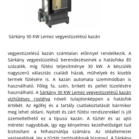
Sárkány 30 KW Lemez vegyestüzelésű kazán
vegyestüzelésű kazán számtalan előnnyel rendelkezik. A
Sárkány vegyestüzelésű berendezéseinek a hatásfoka 85
százalék, míg fűtési teljesítménye 30 kW. A készülék
nagyszerű választás családi házak, műhelyek és kisebb
termek fűtésére is. A kazán automata üzemmódban is
használható. Főleg fa, szén, brikett és pellet tüzelésére
használható. A
Sárkány 30 KW Lemez vegyestüzelésű kazán
vízhűtéses rostélya
növeli tulajdonképpen a hatásfok
értékét. Az égőfej és a tartály csatlakoztatását bármikor
meg lehet oldani.
Nyitott és zárt fűtési rendszerekkel is jól
üzemeltethető ez a típusú kazán. A tűztér és az ajtó
méretei nagyobbak, így egy kényelmes kezelhetőséget tud
biztosítani a felhasználója számára. Az oldallemezei
vastagabbak, így a tűztér tartósabbnak bizonyul. A Sárkány