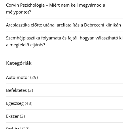
Corvin Pszichológia – Miért nem kell megvárnod a
mélypontot?
Arcplasztika előtte utána: arcfiatalítás a Debreceni klinikán
Szemhéjplasztika folyamata és fajtái: hogyan választható ki
a megfelelő eljárás?
Kategóriák
Autó-motor
(29)
Befektetés
(3)
Egészség
(48)
Ékszer
(3)
Étel-Ital
(37)