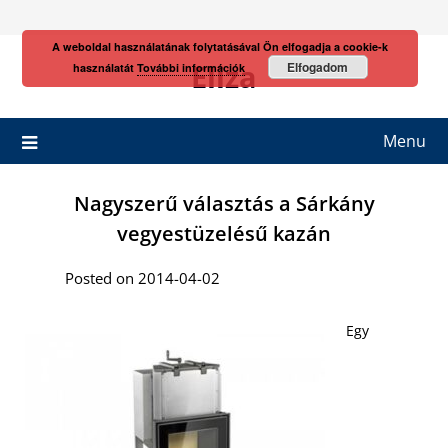
Skip
to
A weboldal használatának folytatásával Ön elfogadja a cookie-k
content
Eliza
Elfogadom
használatát
További információk
Menu
Nagyszerű választás a Sárkány
vegyestüzelésű kazán
Posted on 2014-04-02
Egy