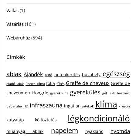
Vallás
(1)
Vásárlás
(161)
Webáruház
(594)
Címkék
egészség
ablak
Ajándék
betonkerítés
búvóhely
autó
Greffe de cheveux
fólia
Greffe de
eladó lakás
Fisher klíma
fűtés
gyerekülés
cheveux en Hongrie
gyerekruha
gél lakk
használt
klíma
infraszauna
ingatlan
babaruha
HD
játékok
kreatin
légkondicionáló
kutyatáp
költöztetés
napelem
nyomda
műanyag ablak
nyaklánc