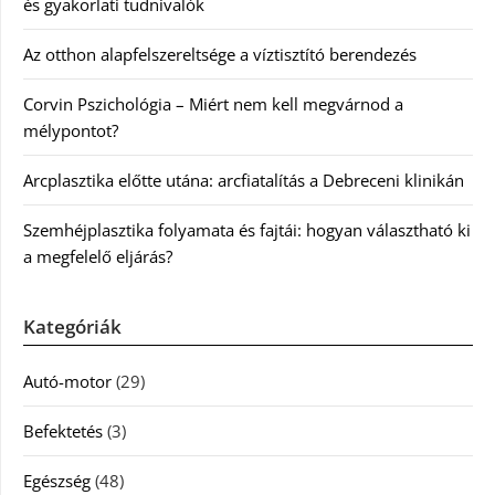
és gyakorlati tudnivalók
Az otthon alapfelszereltsége a víztisztító berendezés
Corvin Pszichológia – Miért nem kell megvárnod a
mélypontot?
Arcplasztika előtte utána: arcfiatalítás a Debreceni klinikán
Szemhéjplasztika folyamata és fajtái: hogyan választható ki
a megfelelő eljárás?
Kategóriák
Autó-motor
(29)
Befektetés
(3)
Egészség
(48)