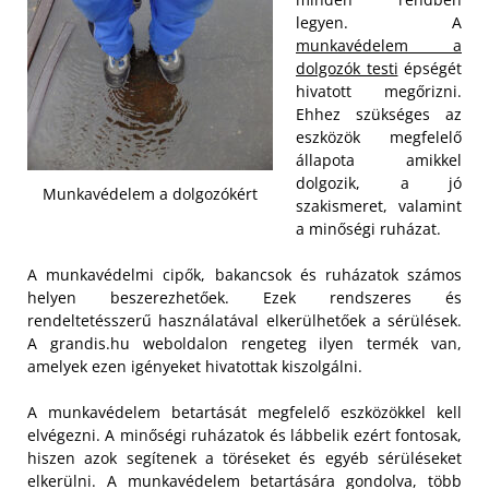
legyen. A
munkavédelem a
dolgozók testi
épségét
hivatott megőrizni.
Ehhez szükséges az
eszközök megfelelő
állapota amikkel
dolgozik, a jó
Munkavédelem a dolgozókért
szakismeret, valamint
a minőségi ruházat.
A munkavédelmi cipők, bakancsok és ruházatok számos
helyen beszerezhetőek. Ezek rendszeres és
rendeltetésszerű használatával elkerülhetőek a sérülések.
A grandis.hu weboldalon rengeteg ilyen termék van,
amelyek ezen igényeket hivatottak kiszolgálni.
A munkavédelem betartását megfelelő eszközökkel kell
elvégezni. A minőségi ruházatok és lábbelik ezért fontosak,
hiszen azok segítenek a töréseket és egyéb sérüléseket
elkerülni. A munkavédelem betartására gondolva, több