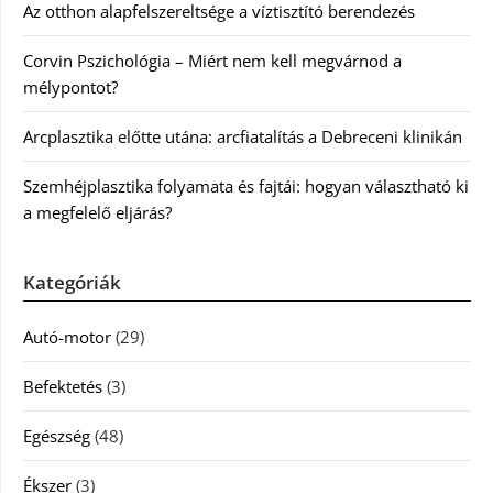
Az otthon alapfelszereltsége a víztisztító berendezés
Corvin Pszichológia – Miért nem kell megvárnod a
mélypontot?
Arcplasztika előtte utána: arcfiatalítás a Debreceni klinikán
Szemhéjplasztika folyamata és fajtái: hogyan választható ki
a megfelelő eljárás?
Kategóriák
Autó-motor
(29)
Befektetés
(3)
Egészség
(48)
Ékszer
(3)