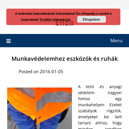
Skip
to
A weboldal használatának folytatásával Ön elfogadja a cookie-k
content
Eliza
Elfogadom
használatát
További információk
Menu
Munkavédelemhez eszközök és ruhák
Posted on 2016-01-05
A testi és anyagi
védelem nagyon
fontos egy
munkahelyen. Ezeket
szabályok rögzítik,
amelyeket be kell
tartani ahhoz, hogy
minden rendben