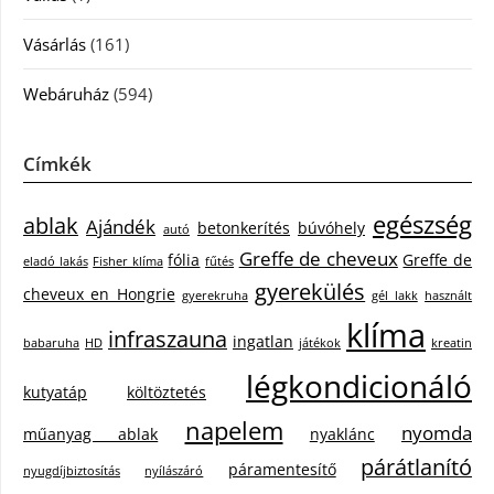
Vásárlás
(161)
Webáruház
(594)
Címkék
egészség
ablak
Ajándék
betonkerítés
búvóhely
autó
Greffe de cheveux
fólia
Greffe de
eladó lakás
Fisher klíma
fűtés
gyerekülés
cheveux en Hongrie
gyerekruha
gél lakk
használt
klíma
infraszauna
ingatlan
babaruha
HD
játékok
kreatin
légkondicionáló
kutyatáp
költöztetés
napelem
nyomda
műanyag ablak
nyaklánc
párátlanító
páramentesítő
nyugdíjbiztosítás
nyílászáró