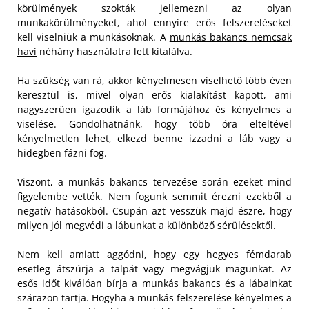
körülmények szokták jellemezni az olyan
munkakörülményeket, ahol ennyire erős felszereléseket
kell viselniük a munkásoknak. A
munkás bakancs nemcsak
havi
néhány használatra lett kitalálva.
Ha szükség van rá, akkor kényelmesen viselhető több éven
keresztül is, mivel olyan erős kialakítást kapott, ami
nagyszerűen igazodik a láb formájához és kényelmes a
viselése. Gondolhatnánk, hogy több óra elteltével
kényelmetlen lehet, elkezd benne izzadni a láb vagy a
hidegben fázni fog.
Viszont, a munkás bakancs tervezése során ezeket mind
figyelembe vették. Nem fogunk semmit érezni ezekből a
negatív hatásokból. Csupán azt vesszük majd észre, hogy
milyen jól megvédi a lábunkat a különböző sérülésektől.
Nem kell amiatt aggódni, hogy egy hegyes fémdarab
esetleg átszúrja a talpát vagy megvágjuk magunkat. Az
esős időt kiválóan bírja a munkás bakancs és a lábainkat
szárazon tartja. Hogyha a munkás felszerelése kényelmes a