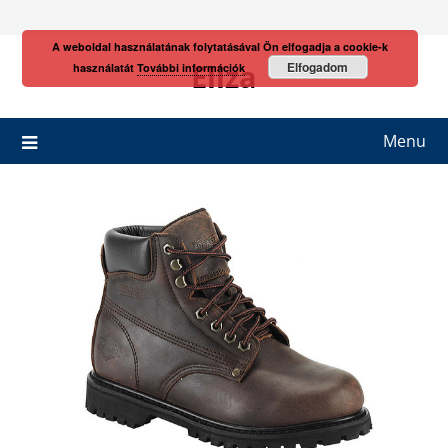
Skip
to
A weboldal használatának folytatásával Ön elfogadja a cookie-k
content
Eliza
Elfogadom
használatát
További információk
Menu