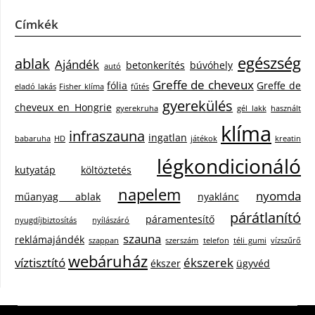
Címkék
egészség
ablak
Ajándék
betonkerítés
búvóhely
autó
Greffe de cheveux
fólia
Greffe de
eladó lakás
Fisher klíma
fűtés
gyerekülés
cheveux en Hongrie
gyerekruha
gél lakk
használt
klíma
infraszauna
ingatlan
babaruha
HD
játékok
kreatin
légkondicionáló
kutyatáp
költöztetés
napelem
nyomda
műanyag ablak
nyaklánc
párátlanító
páramentesítő
nyugdíjbiztosítás
nyílászáró
szauna
reklámajándék
szappan
szerszám
telefon
téli gumi
vízszűrő
webáruház
víztisztító
ékszerek
ékszer
ügyvéd