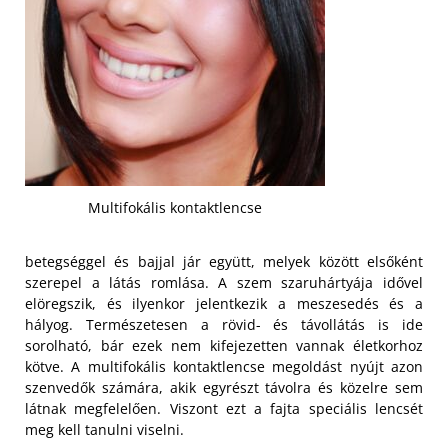
Multifokális kontaktlencse
betegséggel és bajjal jár együtt, melyek között elsőként
szerepel a látás romlása. A szem szaruhártyája idővel
elöregszik, és ilyenkor jelentkezik a meszesedés és a
hályog. Természetesen a rövid- és távollátás is ide
sorolható, bár ezek nem kifejezetten vannak életkorhoz
kötve. A multifokális kontaktlencse megoldást nyújt azon
szenvedők számára, akik egyrészt távolra és közelre sem
látnak megfelelően. Viszont ezt a fajta speciális lencsét
meg kell tanulni viselni.