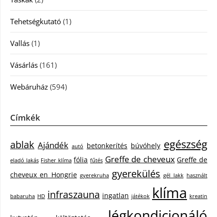
Tehetségkutató
(1)
Vallás
(1)
Vásárlás
(161)
Webáruház
(594)
Címkék
egészség
ablak
Ajándék
betonkerítés
búvóhely
autó
Greffe de cheveux
fólia
Greffe de
eladó lakás
Fisher klíma
fűtés
gyerekülés
cheveux en Hongrie
gyerekruha
gél lakk
használt
klíma
infraszauna
ingatlan
babaruha
HD
játékok
kreatin
légkondicionáló