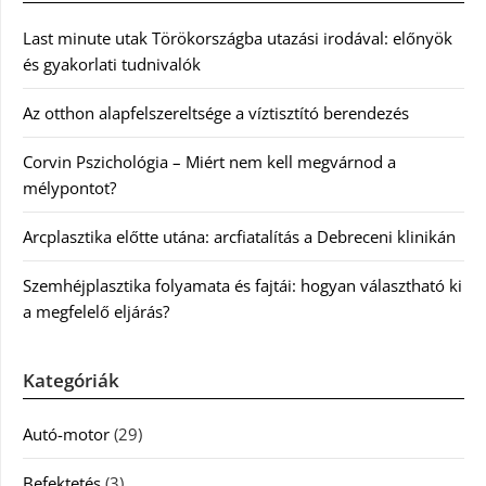
Last minute utak Törökországba utazási irodával: előnyök
és gyakorlati tudnivalók
Az otthon alapfelszereltsége a víztisztító berendezés
Corvin Pszichológia – Miért nem kell megvárnod a
mélypontot?
Arcplasztika előtte utána: arcfiatalítás a Debreceni klinikán
Szemhéjplasztika folyamata és fajtái: hogyan választható ki
a megfelelő eljárás?
Kategóriák
Autó-motor
(29)
Befektetés
(3)