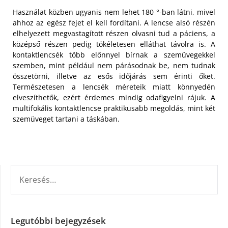
Használat közben ugyanis nem lehet 180 °-ban látni, mivel
ahhoz az egész fejet el kell fordítani. A lencse alsó részén
elhelyezett megvastagított részen olvasni tud a páciens, a
középső részen pedig tökéletesen elláthat távolra is. A
kontaktlencsék több előnnyel bírnak a szemüvegekkel
szemben, mint például nem párásodnak be, nem tudnak
összetörni, illetve az esős időjárás sem érinti őket.
Természetesen a lencsék méreteik miatt könnyedén
elveszíthetők, ezért érdemes mindig odafigyelni rájuk. A
multifokális kontaktlencse praktikusabb megoldás, mint két
szemüveget tartani a táskában.
KERESÉS:
Legutóbbi bejegyzések