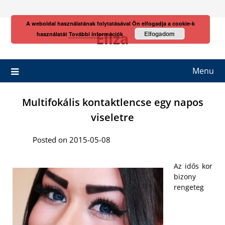
Skip
to
A weboldal használatának folytatásával Ön elfogadja a cookie-k
content
Eliza
Elfogadom
használatát
További információk
Menu
Multifokális kontaktlencse egy napos
viseletre
Posted on 2015-05-08
Az idős kor
bizony
rengeteg