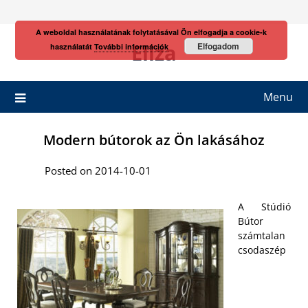
Skip
to
A weboldal használatának folytatásával Ön elfogadja a cookie-k
content
Eliza
Elfogadom
használatát
További információk
Menu
Modern bútorok az Ön lakásához
Posted on 2014-10-01
A Stúdió
Bútor
számtalan
csodaszép