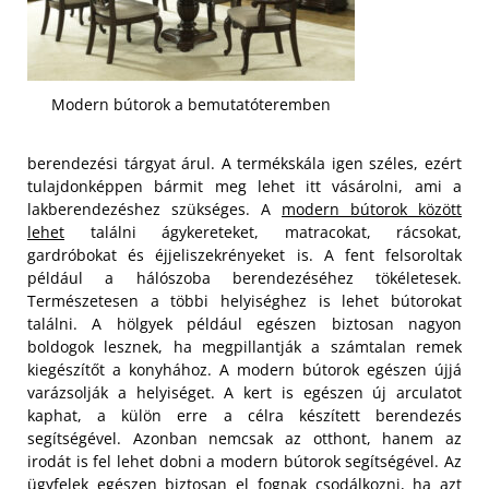
Modern bútorok a bemutatóteremben
berendezési tárgyat árul. A termékskála igen széles, ezért
tulajdonképpen bármit meg lehet itt vásárolni, ami a
lakberendezéshez szükséges. A
modern bútorok között
lehet
találni ágykereteket, matracokat, rácsokat,
gardróbokat és éjjeliszekrényeket is. A fent felsoroltak
például a hálószoba berendezéséhez tökéletesek.
Természetesen a többi helyiséghez is lehet bútorokat
találni. A hölgyek például egészen biztosan nagyon
boldogok lesznek, ha megpillantják a számtalan remek
kiegészítőt a konyhához.
A modern bútorok egészen újjá
varázsolják a helyiséget. A kert is egészen új arculatot
kaphat, a külön erre a célra készített berendezés
segítségével. Azonban nemcsak az otthont, hanem az
irodát is fel lehet dobni a modern bútorok segítségével. Az
ügyfelek egészen biztosan el fognak csodálkozni, ha azt