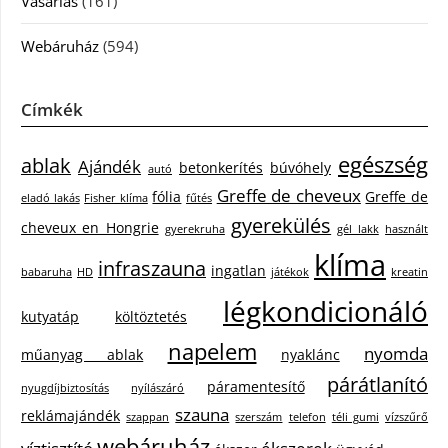
Vásárlás
(161)
Webáruház
(594)
Címkék
egészség
ablak
Ajándék
betonkerítés
búvóhely
autó
Greffe de cheveux
fólia
Greffe de
eladó lakás
Fisher klíma
fűtés
gyerekülés
cheveux en Hongrie
gyerekruha
gél lakk
használt
klíma
infraszauna
ingatlan
babaruha
HD
játékok
kreatin
légkondicionáló
kutyatáp
költöztetés
napelem
nyomda
műanyag ablak
nyaklánc
párátlanító
páramentesítő
nyugdíjbiztosítás
nyílászáró
szauna
reklámajándék
szappan
szerszám
telefon
téli gumi
vízszűrő
webáruház