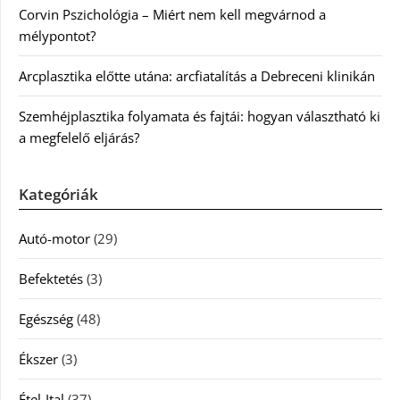
Corvin Pszichológia – Miért nem kell megvárnod a
mélypontot?
Arcplasztika előtte utána: arcfiatalítás a Debreceni klinikán
Szemhéjplasztika folyamata és fajtái: hogyan választható ki
a megfelelő eljárás?
Kategóriák
Autó-motor
(29)
Befektetés
(3)
Egészség
(48)
Ékszer
(3)
Étel-Ital
(37)