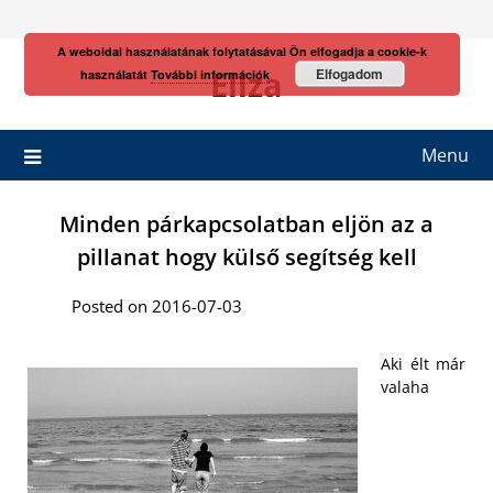
Skip
to
A weboldal használatának folytatásával Ön elfogadja a cookie-k
content
Eliza
Elfogadom
használatát
További információk
Menu
Minden párkapcsolatban eljön az a
pillanat hogy külső segítség kell
Posted on 2016-07-03
Aki élt már
valaha