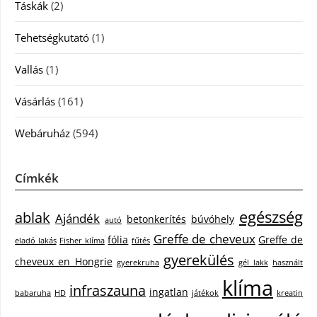
Táskák
(2)
Tehetségkutató
(1)
Vallás
(1)
Vásárlás
(161)
Webáruház
(594)
Címkék
egészség
ablak
Ajándék
betonkerítés
búvóhely
autó
Greffe de cheveux
fólia
Greffe de
eladó lakás
Fisher klíma
fűtés
gyerekülés
cheveux en Hongrie
gyerekruha
gél lakk
használt
klíma
infraszauna
ingatlan
babaruha
HD
játékok
kreatin