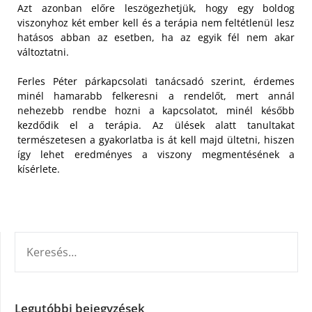
Azt azonban előre leszögezhetjük, hogy egy boldog
viszonyhoz két ember kell és a terápia nem feltétlenül lesz
hatásos abban az esetben, ha az egyik fél nem akar
változtatni.
Ferles Péter párkapcsolati tanácsadó szerint, érdemes
minél hamarabb felkeresni a rendelőt, mert annál
nehezebb rendbe hozni a kapcsolatot, minél később
kezdődik el a terápia. Az ülések alatt tanultakat
természetesen a gyakorlatba is át kell majd ültetni, hiszen
így lehet eredményes a viszony megmentésének a
kísérlete.
KERESÉS:
Legutóbbi bejegyzések