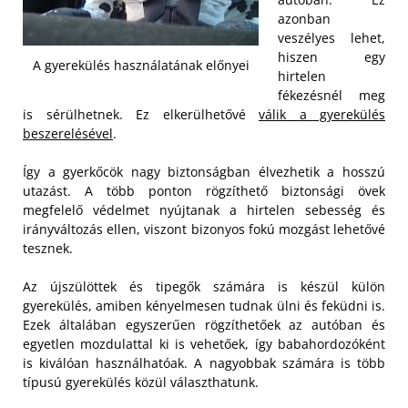
azonban
veszélyes lehet,
hiszen egy
A gyerekülés használatának előnyei
hirtelen
fékezésnél meg
is sérülhetnek. Ez elkerülhetővé
válik a gyerekülés
beszerelésével
.
Így a gyerkőcök nagy biztonságban élvezhetik a hosszú
utazást. A több ponton rögzíthető biztonsági övek
megfelelő védelmet nyújtanak a hirtelen sebesség és
irányváltozás ellen, viszont bizonyos fokú mozgást lehetővé
tesznek.
Az újszülöttek és tipegők számára is készül külön
gyerekülés, amiben kényelmesen tudnak ülni és feküdni is.
Ezek általában egyszerűen rögzíthetőek az autóban és
egyetlen mozdulattal ki is vehetőek, így babahordozóként
is kiválóan használhatóak. A nagyobbak számára is több
típusú gyerekülés közül választhatunk.