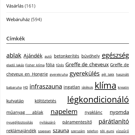
Vásárlás
(161)
Webáruház
(594)
Címkék
egészség
ablak
Ajándék
betonkerítés
búvóhely
autó
Greffe de cheveux
fólia
Greffe de
eladó lakás
Fisher klíma
fűtés
gyerekülés
cheveux en Hongrie
gyerekruha
gél lakk
használt
klíma
infraszauna
ingatlan
babaruha
HD
játékok
kreatin
légkondicionáló
kutyatáp
költöztetés
napelem
nyomda
műanyag ablak
nyaklánc
párátlanító
páramentesítő
nyugdíjbiztosítás
nyílászáró
szauna
reklámajándék
szappan
szerszám
telefon
téli gumi
vízszűrő