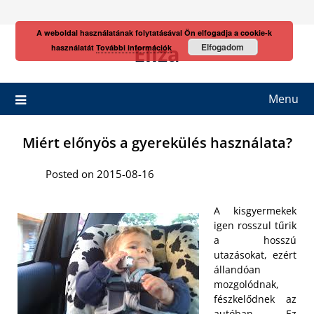
Skip
to
A weboldal használatának folytatásával Ön elfogadja a cookie-k
content
Eliza
Elfogadom
használatát
További információk
Menu
Miért előnyös a gyerekülés használata?
Posted on 2015-08-16
A kisgyermekek
igen rosszul tűrik
a hosszú
utazásokat, ezért
állandóan
mozgolódnak,
fészkelődnek az
autóban. Ez