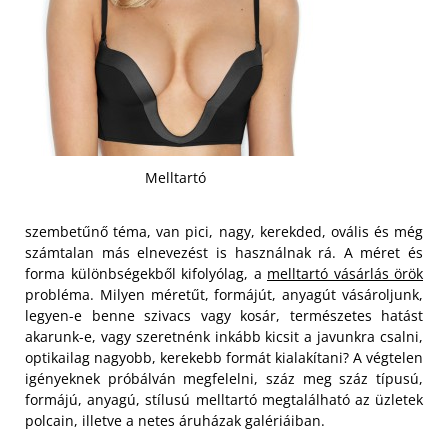
Melltartó
szembetűnő téma, van pici, nagy, kerekded, ovális és még
számtalan más elnevezést is használnak rá. A méret és
forma különbségekből kifolyólag, a
melltartó vásárlás örök
probléma. Milyen méretűt, formájút, anyagút vásároljunk,
legyen-e benne szivacs vagy kosár, természetes hatást
akarunk-e, vagy szeretnénk inkább kicsit a javunkra csalni,
optikailag nagyobb, kerekebb formát kialakítani? A végtelen
igényeknek próbálván megfelelni, száz meg száz típusú,
formájú, anyagú, stílusú melltartó megtalálható az üzletek
polcain, illetve a netes áruházak galériáiban.