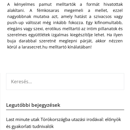
A kényelmes pamut melltartók a formát hivatottak
alakítani. A fémkosaras megemeli a mellet, ezzel
nagyobbnak mutatva azt, amely hatást a szivacsos vagy
push-up változat még inkább fokozza. Egy kifinomultabb,
elegáns vagy szexi, erotikus melltartó az intim pillanatok és
szerelmes együttlétek izgalmas kiegészítője lehet. Ha ilyen
buja darabbal szeretné meglepni párját, akkor nézzen
körül a larasecret.hu melltartó kínálatában!
KERESÉS:
Legutóbbi bejegyzések
Last minute utak Törökországba utazási irodával: előnyök
és gyakorlati tudnivalók