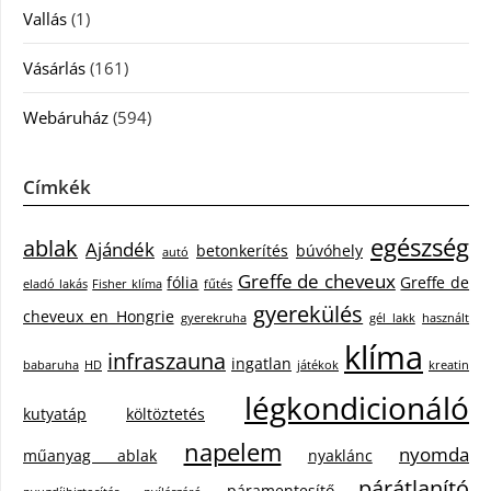
Vallás
(1)
Vásárlás
(161)
Webáruház
(594)
Címkék
egészség
ablak
Ajándék
betonkerítés
búvóhely
autó
Greffe de cheveux
fólia
Greffe de
eladó lakás
Fisher klíma
fűtés
gyerekülés
cheveux en Hongrie
gyerekruha
gél lakk
használt
klíma
infraszauna
ingatlan
babaruha
HD
játékok
kreatin
légkondicionáló
kutyatáp
költöztetés
napelem
nyomda
műanyag ablak
nyaklánc
párátlanító
páramentesítő