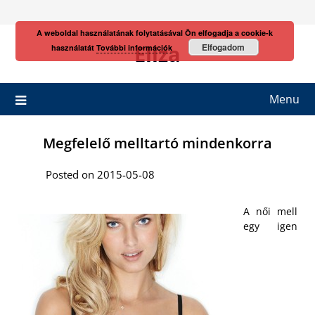
Skip
to
A weboldal használatának folytatásával Ön elfogadja a cookie-k
content
Eliza
Elfogadom
használatát
További információk
Menu
Megfelelő melltartó mindenkorra
Posted on 2015-05-08
A női mell
egy igen