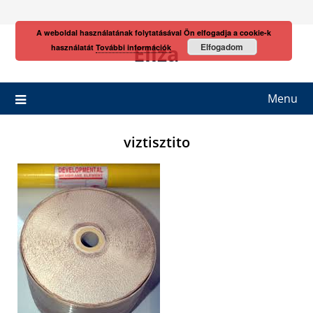
Skip
to
A weboldal használatának folytatásával Ön elfogadja a cookie-k
content
Eliza
Elfogadom
használatát
További információk
Menu
viztisztito