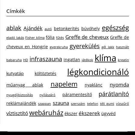
Címkék
egészség
ablak
Ajándék
betonkerítés
búvóhely
autó
Greffe de cheveux
fólia
Greffe de
eladó lakás
Fisher klíma
fűtés
gyerekülés
cheveux en Hongrie
gyerekruha
gél lakk
használt
klíma
infraszauna
ingatlan
babaruha
HD
játékok
kreatin
légkondicionáló
kutyatáp
költöztetés
napelem
nyomda
műanyag ablak
nyaklánc
párátlanító
páramentesítő
nyugdíjbiztosítás
nyílászáró
szauna
reklámajándék
szappan
szerszám
telefon
téli gumi
vízszűrő
webáruház
víztisztító
ékszerek
ékszer
ügyvéd