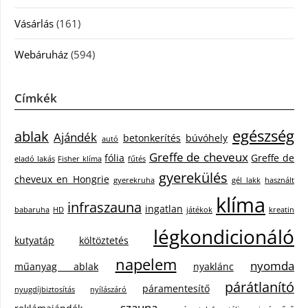
Vásárlás
(161)
Webáruház
(594)
Címkék
egészség
ablak
Ajándék
betonkerítés
búvóhely
autó
Greffe de cheveux
fólia
Greffe de
eladó lakás
Fisher klíma
fűtés
gyerekülés
cheveux en Hongrie
gyerekruha
gél lakk
használt
klíma
infraszauna
ingatlan
babaruha
HD
játékok
kreatin
légkondicionáló
kutyatáp
költöztetés
napelem
nyomda
műanyag ablak
nyaklánc
párátlanító
páramentesítő
nyugdíjbiztosítás
nyílászáró
szauna