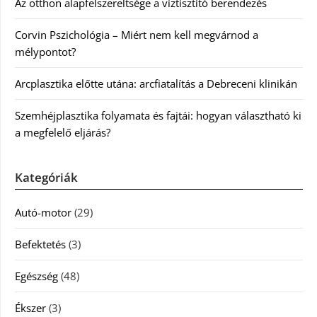
Az otthon alapfelszereltsége a víztisztító berendezés
Corvin Pszichológia – Miért nem kell megvárnod a
mélypontot?
Arcplasztika előtte utána: arcfiatalítás a Debreceni klinikán
Szemhéjplasztika folyamata és fajtái: hogyan választható ki
a megfelelő eljárás?
Kategóriák
Autó-motor
(29)
Befektetés
(3)
Egészség
(48)
Ékszer
(3)