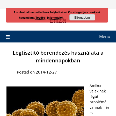
Skip
to
A weboldal használatának folytatásával Ön elfogadja a cookie-k
content
Eliza
Elfogadom
használatát
További információk
Menu
Légtisztító berendezés használata a
mindennapokban
Posted on 2014-12-27
Amikor
valakinek
légúti
problémái
vannak és
ez