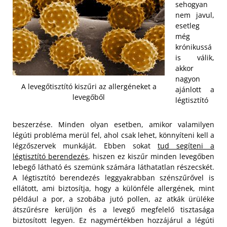
sehogyan
nem javul,
esetleg
még
krónikussá
is válik,
akkor
nagyon
A levegőtisztító kiszűri az allergéneket a
ajánlott a
levegőből
légtisztító
beszerzése. Minden olyan esetben, amikor valamilyen
légúti probléma merül fel, ahol csak lehet, könnyíteni kell a
légzőszervek munkáját. Ebben sokat
tud segíteni a
légtisztító berendezés
, hiszen ez kiszűr minden levegőben
lebegő látható és szemünk számára láthatatlan részecskét.
A légtisztító berendezés leggyakrabban szénszűrővel is
ellátott, ami biztosítja, hogy a különféle allergének, mint
például a por, a szobába jutó pollen, az atkák ürüléke
átszűrésre kerüljön és a levegő megfelelő tisztasága
biztosított legyen.
Ez nagymértékben hozzájárul a légúti