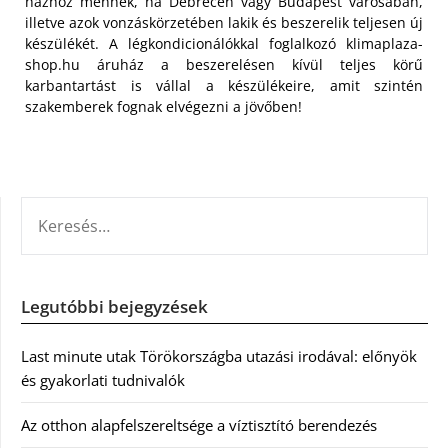
házhoz mennek, ha Debrecen vagy Budapest városában,
illetve azok vonzáskörzetében lakik és beszerelik teljesen új
készülékét. A légkondicionálókkal foglalkozó klimaplaza-
shop.hu áruház a beszerelésen kívül teljes körű
karbantartást is vállal a készülékeire, amit szintén
szakemberek fognak elvégezni a jövőben!
KERESÉS:
Legutóbbi bejegyzések
Last minute utak Törökországba utazási irodával: előnyök
és gyakorlati tudnivalók
Az otthon alapfelszereltsége a víztisztító berendezés