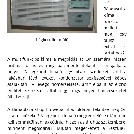
is?
Ráadásul a
klíma
funkció
mellett,
még egy
Légkondicionáló
plusz
extrát is
tartalmaz?
A multifunkciós klíma a megoldás az Ön számára, hiszen
hűt is, fűt is és még páramentesítőként is megállja a
helyét. A légkondicionáló egy olyan szerkezet, ami a
lakásban lévő levegőt kondenzátor segítségével képes
átalakítani. A levegő hőmérséklete, amit előállít az előbb
említett szerkezet, attól függ, hogy milyen hőmérsékletet
állít be rajta.
A klimaplaza-shop.hu webáruház oldalán tekintse meg Ön
is a termékeket! A légkondicionáló megrendelése után nem
kell semmitől sem aggódnia, hiszen az áruház szakemberei
mindent megoldanak. Miután megérkezett a készülék,