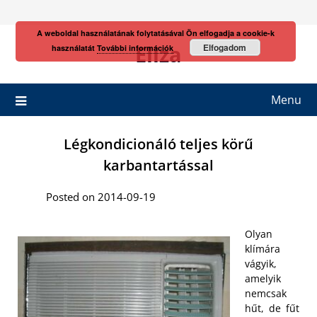
Skip
to
A weboldal használatának folytatásával Ön elfogadja a cookie-k
content
Eliza
Elfogadom
használatát
További információk
Menu
Légkondicionáló teljes körű
karbantartással
Posted on 2014-09-19
Olyan
klímára
vágyik,
amelyik
nemcsak
hűt, de fűt