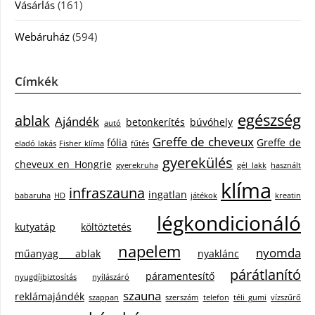
Vásárlás
(161)
Webáruház
(594)
Címkék
egészség
ablak
Ajándék
betonkerítés
búvóhely
autó
Greffe de cheveux
fólia
Greffe de
eladó lakás
Fisher klíma
fűtés
gyerekülés
cheveux en Hongrie
gyerekruha
gél lakk
használt
klíma
infraszauna
ingatlan
babaruha
HD
játékok
kreatin
légkondicionáló
kutyatáp
költöztetés
napelem
nyomda
műanyag ablak
nyaklánc
párátlanító
páramentesítő
nyugdíjbiztosítás
nyílászáró
szauna
reklámajándék
szappan
szerszám
telefon
téli gumi
vízszűrő