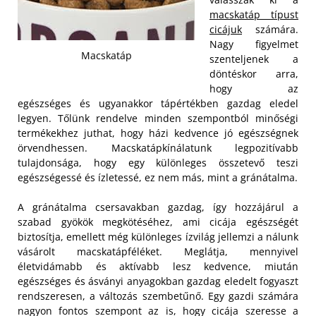
macskatáp típust
cicájuk
számára.
Nagy figyelmet
Macskatáp
szenteljenek a
döntéskor arra,
hogy az
egészséges és ugyanakkor tápértékben gazdag eledel
legyen. Tőlünk rendelve minden szempontból minőségi
termékekhez juthat, hogy házi kedvence jó egészségnek
örvendhessen. Macskatápkínálatunk legpozitívabb
tulajdonsága, hogy egy különleges összetevő teszi
egészségessé és ízletessé, ez nem más, mint a gránátalma.
A gránátalma csersavakban gazdag, így hozzájárul a
szabad gyökök megkötéséhez, ami cicája egészségét
biztosítja, emellett még különleges ízvilág jellemzi a nálunk
vásárolt macskatápféléket. Meglátja, mennyivel
életvidámabb és aktívabb lesz kedvence, miután
egészséges és ásványi anyagokban gazdag eledelt fogyaszt
rendszeresen, a változás szembetűnő. Egy gazdi számára
nagyon fontos szempont az is, hogy cicája szeresse a