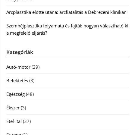
Arcplasztika előtte utána: arcfiatalítás a Debreceni klinikán
Szemhéjplasztika folyamata és fajtái: hogyan választható ki
a megfelelő eljárás?
Kategóriák
Autó-motor
(29)
Befektetés
(3)
Egészség
(48)
Ékszer
(3)
Étel-Ital
(37)
Europa
(1)