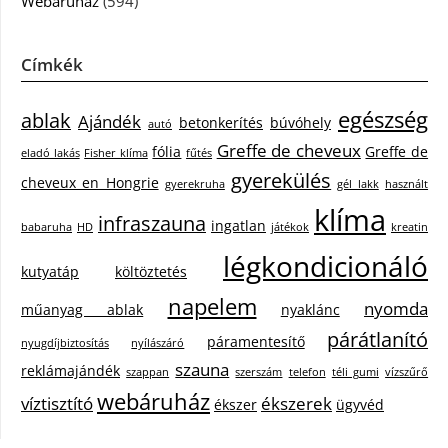
Webáruház
(594)
Címkék
egészség
ablak
Ajándék
betonkerítés
búvóhely
autó
Greffe de cheveux
fólia
Greffe de
eladó lakás
Fisher klíma
fűtés
gyerekülés
cheveux en Hongrie
gyerekruha
gél lakk
használt
klíma
infraszauna
ingatlan
babaruha
HD
játékok
kreatin
légkondicionáló
kutyatáp
költöztetés
napelem
nyomda
műanyag ablak
nyaklánc
párátlanító
páramentesítő
nyugdíjbiztosítás
nyílászáró
szauna
reklámajándék
szappan
szerszám
telefon
téli gumi
vízszűrő
webáruház
víztisztító
ékszerek
ékszer
ügyvéd