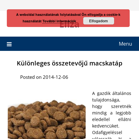
Skip
to
A weboldal használatának folytatásával Ön elfogadja a cookie-k
content
Eliza
Elfogadom
használatát
További információk
Menu
Különleges összetevőjű macskatáp
Posted on 2014-12-06
A gazdik általános
tulajdonsága,
hogy szeretnék
mindig a legjobb
eledellel ellátni
kedvencüket.
Odafigyeléssel
válasszák ki a