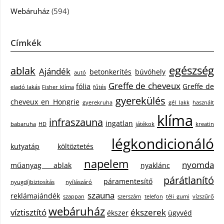
Webáruház
(594)
Címkék
egészség
ablak
Ajándék
betonkerítés
búvóhely
autó
Greffe de cheveux
fólia
Greffe de
eladó lakás
Fisher klíma
fűtés
gyerekülés
cheveux en Hongrie
gyerekruha
gél lakk
használt
klíma
infraszauna
ingatlan
babaruha
HD
játékok
kreatin
légkondicionáló
kutyatáp
költöztetés
napelem
nyomda
műanyag ablak
nyaklánc
párátlanító
páramentesítő
nyugdíjbiztosítás
nyílászáró
szauna
reklámajándék
szappan
szerszám
telefon
téli gumi
vízszűrő
webáruház
víztisztító
ékszerek
ékszer
ügyvéd