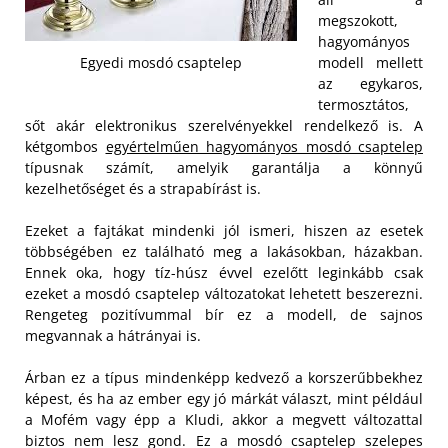
megszokott,
hagyományos
modell mellett
Egyedi mosdó csaptelep
az egykaros,
termosztátos,
sőt akár elektronikus szerelvényekkel rendelkező is. A
kétgombos
egyértelműen hagyományos mosdó csaptelep
típusnak számít, amelyik garantálja a könnyű
kezelhetőséget és a strapabírást is.
Ezeket a fajtákat mindenki jól ismeri, hiszen az esetek
többségében ez található meg a lakásokban, házakban.
Ennek oka, hogy tíz-húsz évvel ezelőtt leginkább csak
ezeket a mosdó csaptelep változatokat lehetett beszerezni.
Rengeteg pozitívummal bír ez a modell, de sajnos
megvannak a hátrányai is.
Árban ez a típus mindenképp kedvező a korszerűbbekhez
képest, és ha az ember egy jó márkát választ, mint például
a Mofém vagy épp a Kludi, akkor a megvett változattal
biztos nem lesz gond. Ez a mosdó csaptelep szelepes