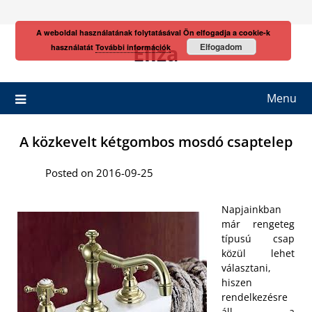
Skip
to
A weboldal használatának folytatásával Ön elfogadja a cookie-k
content
Eliza
Elfogadom
használatát
További információk
Menu
A közkevelt kétgombos mosdó csaptelep
Posted on 2016-09-25
Napjainkban
már rengeteg
típusú csap
közül lehet
választani,
hiszen
rendelkezésre
áll a