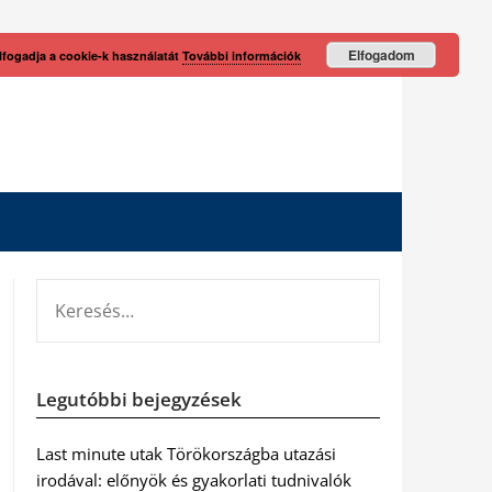
Elfogadom
lfogadja a cookie-k használatát
További információk
KERESÉS:
Legutóbbi bejegyzések
Last minute utak Törökországba utazási
irodával: előnyök és gyakorlati tudnivalók