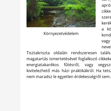
apró
cikk
szer
keré
a kö
Környezetvédelem
kond
vagy
nev
Tisztakriszta oldalán rendszeresen tal
magatartás ismertetésével foglalkozó cikkeke
energiatakarékos fűtésről, vagy vegy
kivitelezhető más házi praktikákról. Ha tets
nem maradsz le egyetlen érdekességről sem.