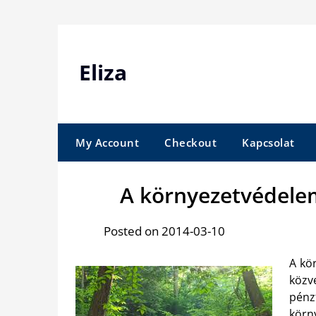
Skip
to
content
Eliza
My Account
Checkout
Kapcsolat
A környezetvédele
Posted on 2014-03-10
A kö
közv
pénz
körn