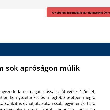
A weboldal használatának folytatásával Ön e
m sok apróságon múlik
rnyezettudatos magatartással saját egészségünket,
etlen környezetünket és a legtöbb esetben még a
tárcánkat is óvhatjuk. Sokan csak legyintenek, ha a
yezetvédelem szóba kerül, mondván, hogy az