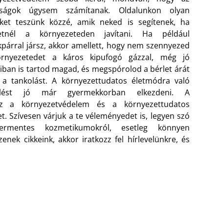
ságok úgysem számítanak. Oldalunkon olyan
eket teszünk közzé, amik neked is segítenek, ha
etnél a környezeteden javítani. Ha például
kpárral jársz, akkor amellett, hogy nem szennyezed
rnyezetedet a káros kipufogó gázzal, még jó
iban is tartod magad, és megspórolod a bérlet árát
 a tankolást.
A környezettudatos életmódra való
elést jó már gyermekkorban elkezdeni. A
álsz a környezetvédelem és a környezettudatos
t. Szívesen várjuk a te véleményedet is, legyen szó
szermentes kozmetikumokról, esetleg könnyen
zenek cikkeink, akkor iratkozz fel hírlevelünkre, és