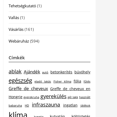
Tehetségkutató
(1)
Vallás
(1)
Vásárlás
(161)
Webáruház
(594)
Címkék
ablak
Ajándék
betonkerítés
búvóhely
autó
egészség
fólia
eladó lakás
Fisher klíma
fűtés
Greffe de cheveux
Greffe de cheveux en
gyerekülés
Hongrie
gyerekruha
gél lakk
használt
infraszauna
ingatlan
babaruha
HD
játékok
klíma
kutyatáp
költöztetés
kreatin