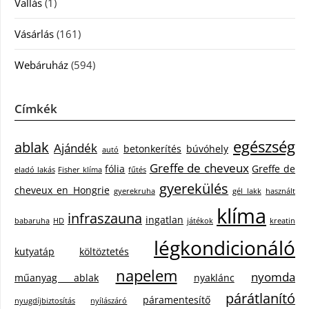
Vallás
(1)
Vásárlás
(161)
Webáruház
(594)
Címkék
egészség
ablak
Ajándék
betonkerítés
búvóhely
autó
Greffe de cheveux
fólia
Greffe de
eladó lakás
Fisher klíma
fűtés
gyerekülés
cheveux en Hongrie
gyerekruha
gél lakk
használt
klíma
infraszauna
ingatlan
babaruha
HD
játékok
kreatin
légkondicionáló
kutyatáp
költöztetés
napelem
nyomda
műanyag ablak
nyaklánc
párátlanító
páramentesítő
nyugdíjbiztosítás
nyílászáró