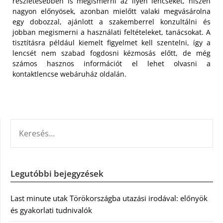
részletesebben is megismerni az ilyen lencséket, hiszen
nagyon előnyösek, azonban mielőtt valaki megvásárolna
egy dobozzal, ajánlott a szakemberrel konzultálni és
jobban megismerni a használati feltételeket, tanácsokat. A
tisztításra például kiemelt figyelmet kell szentelni, így a
lencsét nem szabad fogdosni kézmosás előtt, de még
számos hasznos információt el lehet olvasni a
kontaktlencse webáruház oldalán.
KERESÉS:
Legutóbbi bejegyzések
Last minute utak Törökországba utazási irodával: előnyök
és gyakorlati tudnivalók