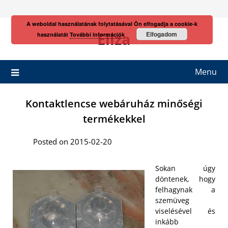
Skip
to
A weboldal használatának folytatásával Ön elfogadja a cookie-k
content
Eliza
Elfogadom
használatát
További információk
Menu
Kontaktlencse webáruház minőségi
termékekkel
Posted on 2015-02-20
Sokan úgy
döntenek, hogy
felhagynak a
szemüveg
viselésével és
inkább