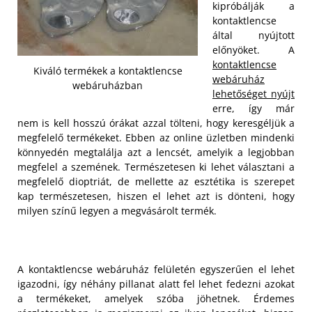
kipróbálják a
kontaktlencse
által nyújtott
előnyöket. A
kontaktlencse
Kiváló termékek a kontaktlencse
webáruház
webáruházban
lehetőséget nyújt
erre, így már
nem is kell hosszú órákat azzal tölteni, hogy keresgéljük a
megfelelő termékeket. Ebben az online üzletben mindenki
könnyedén megtalálja azt a lencsét, amelyik a legjobban
megfelel a szemének. Természetesen ki lehet választani a
megfelelő dioptriát, de mellette az esztétika is szerepet
kap természetesen, hiszen el lehet azt is dönteni, hogy
milyen színű legyen a megvásárolt termék.
A kontaktlencse webáruház felületén egyszerűen el lehet
igazodni, így néhány pillanat alatt fel lehet fedezni azokat
a termékeket, amelyek szóba jöhetnek. Érdemes