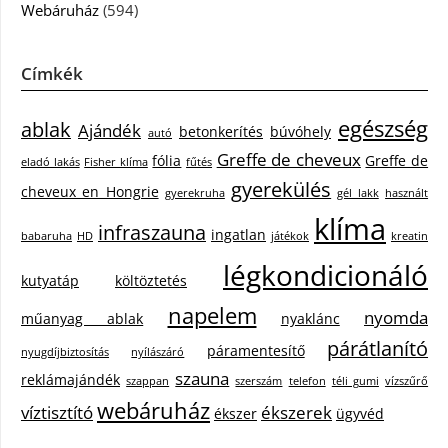
Webáruház
(594)
Címkék
egészség
ablak
Ajándék
betonkerítés
búvóhely
autó
Greffe de cheveux
fólia
Greffe de
eladó lakás
Fisher klíma
fűtés
gyerekülés
cheveux en Hongrie
gyerekruha
gél lakk
használt
klíma
infraszauna
ingatlan
babaruha
HD
játékok
kreatin
légkondicionáló
kutyatáp
költöztetés
napelem
nyomda
műanyag ablak
nyaklánc
párátlanító
páramentesítő
nyugdíjbiztosítás
nyílászáró
szauna
reklámajándék
szappan
szerszám
telefon
téli gumi
vízszűrő
webáruház
víztisztító
ékszerek
ékszer
ügyvéd