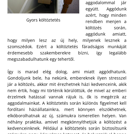
aggodalommal jár
együtt. Aggódunk
azért, hogy minden
Gyors költöztetés
rendben menjen a
költözés során,
aggódunk amiatt,
hogy milyen lesz az új hely, milyenek lesznek a
szomszédok. Ezért a költöztetés fáradságos munkáját
érdemesebb szakemberekre bízni, így legalább
megszabadulhatunk egy tehertől.
Így is marad elég dolog, ami miatt aggódhatunk.
Gondoljunk bele, ha nekünk, embereknek ilyen stresszel
jár a költözés, akkor mit érezhetnek házi kedvenceink, akik
nem értik, hogy mi történik körülöttük, de mivel az emberi
érzelmek hatással vannak rájuk is, ők is megérzik az
aggodalmainkat. A költöztetés során különös figyelmet kell
fordítani háziállatainkra, mert könnyen elszökhetnek,
elkóborolhatnak az új, számukra ismeretlen helyen. Van
néhány praktika, amivel megkönnyíthetjük a költözést a
kedvenceinknek. Például a költöztetés során biztosítsunk