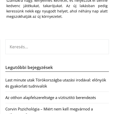
számukra nagy, kényelmes ketrecet, és helyezzük el benne
kedvenc játékukat, takarójukat. Az új lakásban pedig
keressünk nekik egy nyugodt helyet, ahol néhány nap alatt
megszokhatják az új környezetet.
KERESÉS:
Legutóbbi bejegyzések
Last minute utak Törökországba utazási irodával: előnyök
és gyakorlati tudnivalók
Az otthon alapfelszereltsége a víztisztító berendezés
Corvin Pszichológia – Miért nem kell megvárnod a