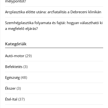
mélypontot?
Arcplasztika előtte utána: arcfiatalítás a Debreceni klinikán
Szemhéjplasztika folyamata és fajtái: hogyan választható ki
a megfelelő eljárás?
Kategóriák
Autó-motor
(29)
Befektetés
(3)
Egészség
(48)
Ékszer
(3)
Étel-Ital
(37)