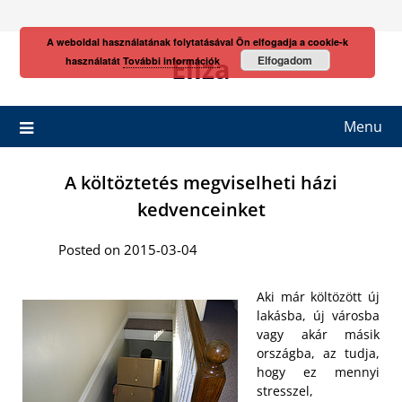
Skip
to
A weboldal használatának folytatásával Ön elfogadja a cookie-k
content
Eliza
Elfogadom
használatát
További információk
Menu
A költöztetés megviselheti házi
kedvenceinket
Posted on 2015-03-04
Aki már költözött új
lakásba, új városba
vagy akár másik
országba, az tudja,
hogy ez mennyi
stresszel,