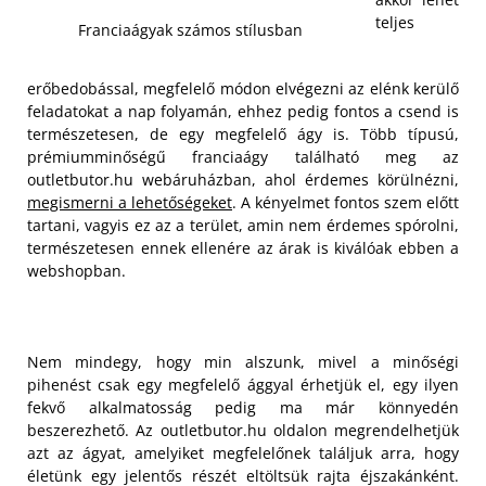
teljes
Franciaágyak számos stílusban
erőbedobással, megfelelő módon elvégezni az elénk kerülő
feladatokat a nap folyamán, ehhez pedig fontos a csend is
természetesen, de egy megfelelő ágy is. Több típusú,
prémiumminőségű franciaágy található meg az
outletbutor.hu webáruházban, ahol érdemes körülnézni,
megismerni a lehetőségeket
. A kényelmet fontos szem előtt
tartani, vagyis ez az a terület, amin nem érdemes spórolni,
természetesen ennek ellenére az árak is kiválóak ebben a
webshopban.
Nem mindegy, hogy min alszunk, mivel a minőségi
pihenést csak egy megfelelő ággyal érhetjük el, egy ilyen
fekvő alkalmatosság pedig ma már könnyedén
beszerezhető. Az outletbutor.hu oldalon megrendelhetjük
azt az ágyat, amelyiket megfelelőnek találjuk arra, hogy
életünk egy jelentős részét eltöltsük rajta éjszakánként.