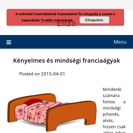
Skip
to
A weboldal használatának folytatásával Ön elfogadja a cookie-k
content
Eliza
Elfogadom
használatát
További információk
Menu
Kényelmes és minőségi franciaágyak
Posted on 2015-04-01
Mindenki
számára
fontos a
minőségi
pihenés,
alvás,
hiszen csak
akkor lehet