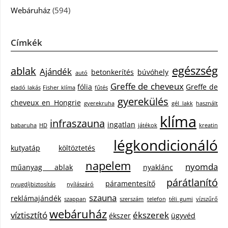
Webáruház
(594)
Címkék
egészség
ablak
Ajándék
betonkerítés
búvóhely
autó
Greffe de cheveux
fólia
Greffe de
eladó lakás
Fisher klíma
fűtés
gyerekülés
cheveux en Hongrie
gyerekruha
gél lakk
használt
klíma
infraszauna
ingatlan
babaruha
HD
játékok
kreatin
légkondicionáló
kutyatáp
költöztetés
napelem
nyomda
műanyag ablak
nyaklánc
párátlanító
páramentesítő
nyugdíjbiztosítás
nyílászáró
szauna
reklámajándék
szappan
szerszám
telefon
téli gumi
vízszűrő
webáruház
víztisztító
ékszerek
ékszer
ügyvéd