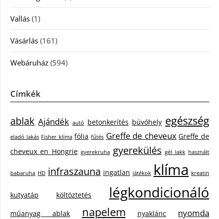
Vallás
(1)
Vásárlás
(161)
Webáruház
(594)
Címkék
egészség
ablak
Ajándék
betonkerítés
búvóhely
autó
Greffe de cheveux
fólia
Greffe de
eladó lakás
Fisher klíma
fűtés
gyerekülés
cheveux en Hongrie
gyerekruha
gél lakk
használt
klíma
infraszauna
ingatlan
babaruha
HD
játékok
kreatin
légkondicionáló
kutyatáp
költöztetés
napelem
nyomda
műanyag ablak
nyaklánc