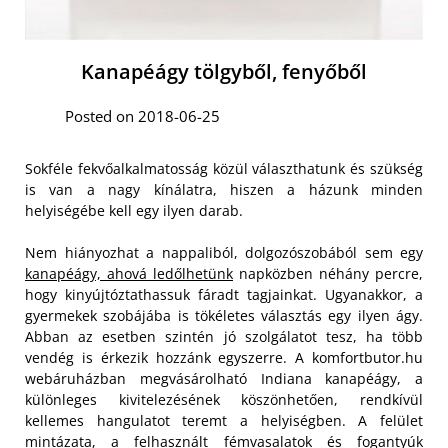
Kanapéágy tölgyből, fenyőből
Posted on 2018-06-25
Sokféle fekvőalkalmatosság közül választhatunk és szükség
is van a nagy kínálatra, hiszen a házunk minden
helyiségébe kell egy ilyen darab.
Nem hiányozhat a nappaliból, dolgozószobából sem egy
kanapéágy, ahová ledőlhetünk
napközben néhány percre,
hogy kinyújtóztathassuk fáradt tagjainkat. Ugyanakkor, a
gyermekek szobájába is tökéletes választás egy ilyen ágy.
Abban az esetben szintén jó szolgálatot tesz, ha több
vendég is érkezik hozzánk egyszerre.
A komfortbutor.hu
webáruházban megvásárolható Indiana kanapéágy, a
különleges kivitelezésének köszönhetően, rendkívül
kellemes hangulatot teremt a helyiségben. A felület
mintázata, a felhasznált fémvasalatok és fogantyúk