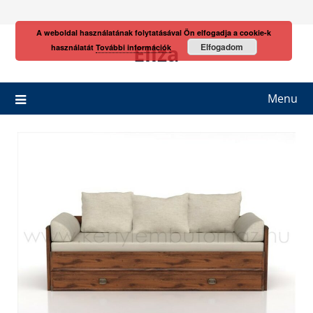
Skip
to
A weboldal használatának folytatásával Ön elfogadja a cookie-k
content
Eliza
Elfogadom
használatát
További információk
Menu