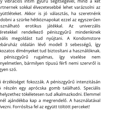
y vibrációs intim gyűrű segítségével, mind a két
rtnernek sokkal élvezetesebbé lehet varázsolni az
yüttléteket. Akkor is jó választás, ha szeretnénk
ldobni a szürke hétköznapokat ezzel az egyszerűen
asználható erotikus játékkal. Az univerzális
éretekkel rendelkező péniszgyűrű mindenkinek
deális megoldást tud nyújtani. A Kondomstore
ebáruház oldalán lévő modell 3 sebességű, így
kozatos élményeket tud biztosítani a használóknak.
 péniszgyűrű rugalmas, így viselése nem
nyelmetlen, bármilyen típusú férfi nemi szervről is
gyen szó.
i érzékiséget fokozzák. A péniszgyűrű intenzitásán
só részén egy aprócska gomb található. Speciális
helyzethez tökéletesen tud alkalmazkodni. Elemmel
nél ajándékba kap a megrendelő. A használatával
zni. Forrósítsa fel az együtt töltött perceket!