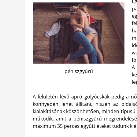
Eg
pa
eg
fe
h
m
i
w
fo
A
péniszgyűrű
ké
le
A felületén lévő apró golyócskák pedig a nő
könnyedén lehet állítani, hiszen az oldal
kialakításának köszönhetően, minden típusú 
működik, amit a péniszgyűrű megrendelésé
maximum 35 perces együttléteket tudunk kiélve