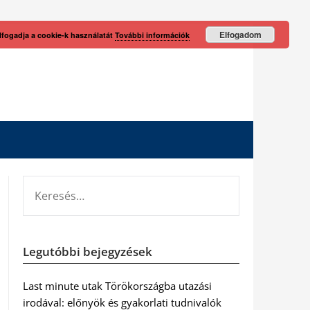
Elfogadom
lfogadja a cookie-k használatát
További információk
KERESÉS:
Legutóbbi bejegyzések
Last minute utak Törökországba utazási
irodával: előnyök és gyakorlati tudnivalók