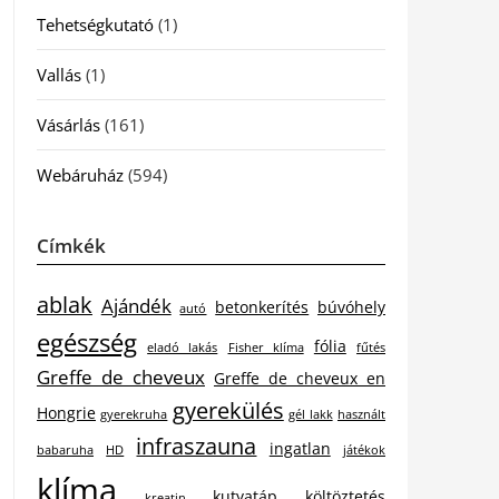
Tehetségkutató
(1)
Vallás
(1)
Vásárlás
(161)
Webáruház
(594)
Címkék
ablak
Ajándék
betonkerítés
búvóhely
autó
egészség
fólia
eladó lakás
Fisher klíma
fűtés
Greffe de cheveux
Greffe de cheveux en
gyerekülés
Hongrie
gyerekruha
gél lakk
használt
infraszauna
ingatlan
babaruha
HD
játékok
klíma
kutyatáp
költöztetés
kreatin