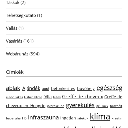
Táskák
(2)
Tehetségkutató
(1)
Vallás
(1)
Vásárlás
(161)
Webáruház
(594)
Címkék
egészség
ablak
Ajándék
betonkerítés
búvóhely
autó
Greffe de cheveux
fólia
Greffe de
eladó lakás
Fisher klíma
fűtés
gyerekülés
cheveux en Hongrie
gyerekruha
gél lakk
használt
klíma
infraszauna
ingatlan
babaruha
HD
játékok
kreatin