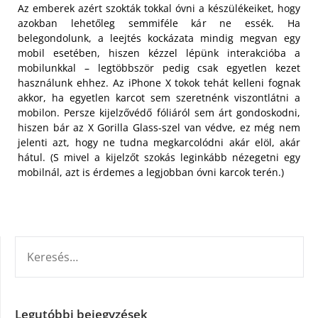
Az emberek azért szokták tokkal óvni a készülékeiket, hogy
azokban lehetőleg semmiféle kár ne essék. Ha
belegondolunk, a leejtés kockázata mindig megvan egy
mobil esetében, hiszen kézzel lépünk interakcióba a
mobilunkkal – legtöbbször pedig csak egyetlen kezet
használunk ehhez. Az iPhone X tokok tehát kelleni fognak
akkor, ha egyetlen karcot sem szeretnénk viszontlátni a
mobilon. Persze kijelzővédő fóliáról sem árt gondoskodni,
hiszen bár az X Gorilla Glass-szel van védve, ez még nem
jelenti azt, hogy ne tudna megkarcolódni akár elöl, akár
hátul. (S mivel a kijelzőt szokás leginkább nézegetni egy
mobilnál, azt is érdemes a legjobban óvni karcok terén.)
KERESÉS:
Legutóbbi bejegyzések