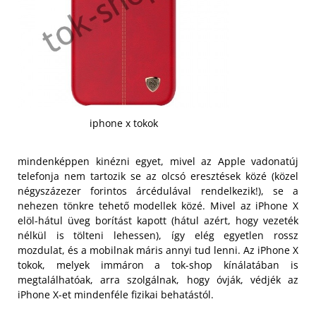
iphone x tokok
mindenképpen kinézni egyet, mivel az Apple vadonatúj
telefonja nem tartozik se az olcsó eresztések közé (közel
négyszázezer forintos árcédulával rendelkezik!), se a
nehezen tönkre tehető modellek közé. Mivel az iPhone X
elöl-hátul üveg borítást kapott (hátul azért, hogy vezeték
nélkül is tölteni lehessen), így elég egyetlen rossz
mozdulat, és a mobilnak máris annyi tud lenni. Az iPhone X
tokok, melyek immáron a tok-shop kínálatában is
megtalálhatóak, arra szolgálnak, hogy óvják, védjék az
iPhone X-et mindenféle fizikai behatástól.