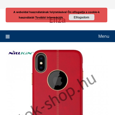
Skip
to
A weboldal használatának folytatásával Ön elfogadja a cookie-k
content
Eliza
Elfogadom
használatát
További információk
Menu