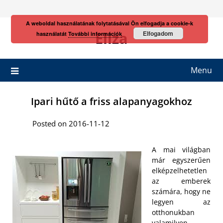
Skip
to
A weboldal használatának folytatásával Ön elfogadja a cookie-k
content
Eliza
Elfogadom
használatát
További információk
Menu
Ipari hűtő a friss alapanyagokhoz
Posted on 2016-11-12
A mai világban
már egyszerűen
elképzelhetetlen
az emberek
számára, hogy ne
legyen az
otthonukban
valamilyen