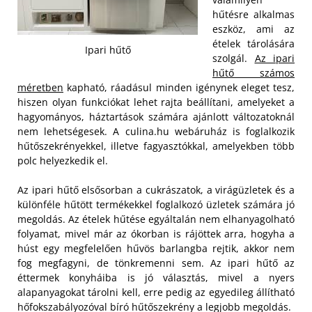
hűtésre alkalmas
eszköz, ami az
ételek tárolására
Ipari hűtő
szolgál.
Az ipari
hűtő számos
méretben
kapható, ráadásul minden igénynek eleget tesz,
hiszen olyan funkciókat lehet rajta beállítani, amelyeket a
hagyományos, háztartások számára ajánlott változatoknál
nem lehetségesek. A culina.hu webáruház is foglalkozik
hűtőszekrényekkel, illetve fagyasztókkal, amelyekben több
polc helyezkedik el.
Az ipari hűtő elsősorban a cukrászatok, a virágüzletek és a
különféle hűtött termékekkel foglalkozó üzletek számára jó
megoldás. Az ételek hűtése egyáltalán nem elhanyagolható
folyamat, mivel már az ókorban is rájöttek arra, hogyha a
húst egy megfelelően hűvös barlangba rejtik, akkor nem
fog megfagyni, de tönkremenni sem. Az ipari hűtő az
éttermek konyháiba is jó választás, mivel a nyers
alapanyagokat tárolni kell, erre pedig az egyedileg állítható
hőfokszabályozóval bíró hűtőszekrény a legjobb megoldás.