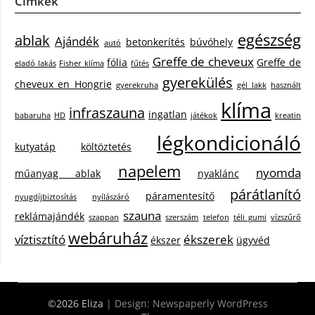
Címkék
egészség
ablak
Ajándék
betonkerítés
búvóhely
autó
Greffe de cheveux
fólia
Greffe de
eladó lakás
Fisher klíma
fűtés
gyerekülés
cheveux en Hongrie
gyerekruha
gél lakk
használt
klíma
infraszauna
ingatlan
babaruha
HD
játékok
kreatin
légkondicionáló
kutyatáp
költöztetés
napelem
nyomda
műanyag ablak
nyaklánc
párátlanító
páramentesítő
nyugdíjbiztosítás
nyílászáró
szauna
reklámajándék
szappan
szerszám
telefon
téli gumi
vízszűrő
webáruház
víztisztító
ékszerek
ékszer
ügyvéd
©2026 Eliza
| Design:
Newspaperly WordPress