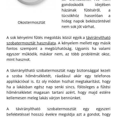
gondoskodik idejében
házának fűtéséről, a
tücsökhöz hasonlóan a
hideg napok beköszöntével
Okostermosztát
nem sok jót várhat.
A sok kényelmi fűtés megoldás közül egyik a
távirányítható
szobatermosztát használata
. A kényelem mellett egy másik
fontos szempont a megbízhatóság. Ugyanis ha valami
egyszer működik, máskor nem, az több problémát okoz,
mint hasznot.
A távirányítható szobatermosztát nagy biztonsággal kezeli
a szoba hőmérsékletét, ráadásul akár egy telefonos
applikációval is. Ez oly módon hozhat megtakarítást, hogy
ha a lakásban egész nap senki sincs, fölösleges a fűtési
hőmérsékletet magasan tartani azért, hogy majd estére
kellemesen meleg lakás várjon bennünket.
A távirányítható szobatermosztát egy egyszeri
befektetéssel hosszú évekre megoldja azt a gondot, hogy