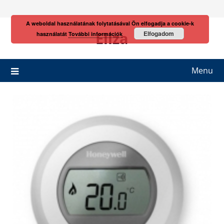
Skip
to
A weboldal használatának folytatásával Ön elfogadja a cookie-k
content
Eliza
Elfogadom
használatát
További információk
Menu