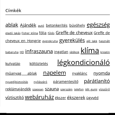
Címkék
egészség
ablak
Ajándék
betonkerítés
búvóhely
autó
Greffe de cheveux
fólia
Greffe de
eladó lakás
Fisher klíma
fűtés
gyerekülés
cheveux en Hongrie
gyerekruha
gél lakk
használt
klíma
infraszauna
ingatlan
babaruha
HD
játékok
kreatin
légkondicionáló
kutyatáp
költöztetés
napelem
nyomda
műanyag ablak
nyaklánc
párátlanító
páramentesítő
nyugdíjbiztosítás
nyílászáró
szauna
reklámajándék
szappan
szerszám
telefon
téli gumi
vízszűrő
webáruház
víztisztító
ékszerek
ékszer
ügyvéd