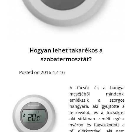
Hogyan lehet takarékos a
szobatermosztát?
Posted on 2016-12-16
A tücsök és a hangya
meséjéből mindenki
emlékszik a szorgos
hangyára, aki gyűjtötte a
télirevalót, és a tücsökre,
aki vidáman zenélt egész
nyáron és fagyoskodott a
tél elérkeztével. Aki nem