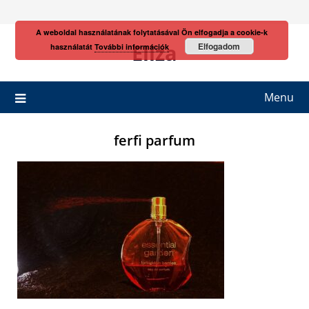
Skip
to
A weboldal használatának folytatásával Ön elfogadja a cookie-k
content
Eliza
Elfogadom
használatát
További információk
Menu
ferfi parfum