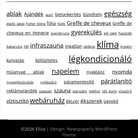
egészség
ablak
Ajándék
betonkerítés
búvóhely
autó
Greffe de cheveux
fólia
Greffe de
eladó lakás
Fisher klíma
fűtés
gyerekülés
cheveux en Hongrie
gyerekruha
gél lakk
használt
klíma
infraszauna
ingatlan
babaruha
HD
játékok
kreatin
légkondicionáló
kutyatáp
költöztetés
napelem
nyomda
műanyag ablak
nyaklánc
párátlanító
páramentesítő
nyugdíjbiztosítás
nyílászáró
szauna
reklámajándék
szappan
szerszám
telefon
téli gumi
vízszűrő
webáruház
víztisztító
ékszerek
ékszer
ügyvéd
©2026 Eliza
| Design:
Newspaperly WordPress
Theme