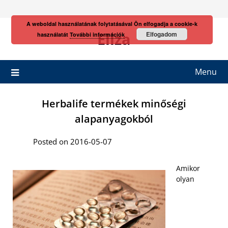
Skip
to
A weboldal használatának folytatásával Ön elfogadja a cookie-k
content
Eliza
Elfogadom
használatát
További információk
Menu
Herbalife termékek minőségi
alapanyagokból
Posted on 2016-05-07
Amikor
olyan