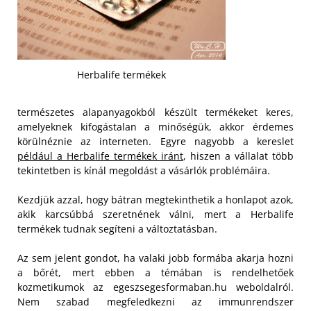
Herbalife termékek
természetes alapanyagokból készült termékeket keres,
amelyeknek kifogástalan a minőségük, akkor érdemes
körülnéznie az interneten. Egyre nagyobb a kereslet
például a Herbalife termékek iránt
, hiszen a vállalat több
tekintetben is kínál megoldást a vásárlók problémáira.
Kezdjük azzal, hogy bátran megtekinthetik a honlapot azok,
akik karcsúbbá szeretnének válni, mert a Herbalife
termékek tudnak segíteni a változtatásban.
Az sem jelent gondot, ha valaki jobb formába akarja hozni
a bőrét, mert ebben a témában is rendelhetőek
kozmetikumok az egeszsegesformaban.hu weboldalról.
Nem szabad megfeledkezni az immunrendszer