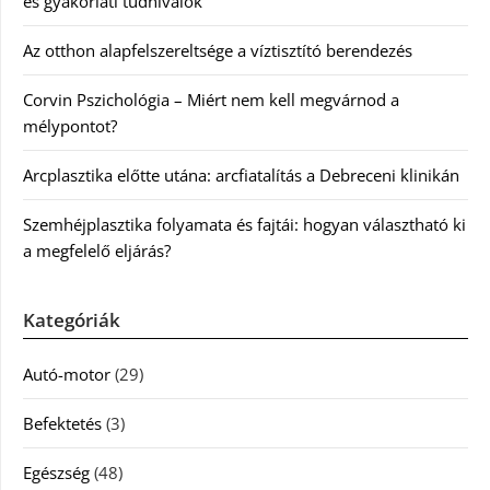
és gyakorlati tudnivalók
Az otthon alapfelszereltsége a víztisztító berendezés
Corvin Pszichológia – Miért nem kell megvárnod a
mélypontot?
Arcplasztika előtte utána: arcfiatalítás a Debreceni klinikán
Szemhéjplasztika folyamata és fajtái: hogyan választható ki
a megfelelő eljárás?
Kategóriák
Autó-motor
(29)
Befektetés
(3)
Egészség
(48)