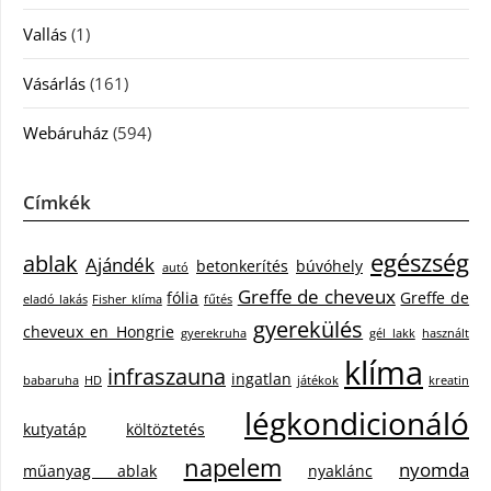
Vallás
(1)
Vásárlás
(161)
Webáruház
(594)
Címkék
egészség
ablak
Ajándék
betonkerítés
búvóhely
autó
Greffe de cheveux
fólia
Greffe de
eladó lakás
Fisher klíma
fűtés
gyerekülés
cheveux en Hongrie
gyerekruha
gél lakk
használt
klíma
infraszauna
ingatlan
babaruha
HD
játékok
kreatin
légkondicionáló
kutyatáp
költöztetés
napelem
nyomda
műanyag ablak
nyaklánc