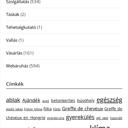
Szolgáltatás
(534)
Táskák
(2)
Tehetségkutató
(1)
Vallás
(1)
Vásárlás
(161)
Webáruház
(594)
Címkék
egészség
ablak
Ajándék
betonkerítés
búvóhely
autó
Greffe de cheveux
fólia
Greffe de
eladó lakás
Fisher klíma
fűtés
gyerekülés
cheveux en Hongrie
gyerekruha
gél lakk
használt