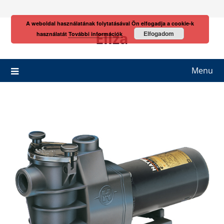
Skip
to
A weboldal használatának folytatásával Ön elfogadja a cookie-k
content
Eliza
Elfogadom
használatát
További információk
Menu