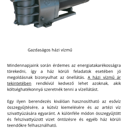
Gazdaságos házi vízmű
Mindennapjaink során érdemes az energiatakarékosságra
törekedni, így a ház körüli feladatok esetében jó
megoldásnak bizonyulhat az önellátás.
A házi vízmű ár
tekintetében
rendkívül kedvező lehet azoknak, akik
költséghatékonnyá szeretnék tenni a vízellátást.
Egy ilyen berendezés kiválóan hasznosítható az esővíz
összegyűjtésére, a kútvíz kiemelésére és az artézi víz
szivattyúzására egyaránt. A különféle módon összegyűjtött
és felszivattyúzott vizet öntözésre és egyéb ház körüli
teendőkre felhasználható.