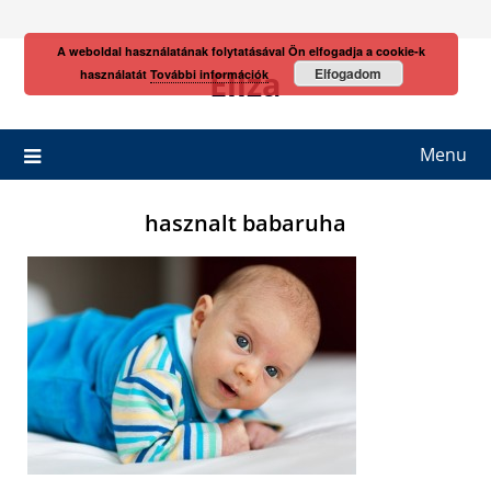
Skip
to
A weboldal használatának folytatásával Ön elfogadja a cookie-k
content
Eliza
Elfogadom
használatát
További információk
Menu
hasznalt babaruha