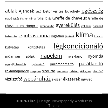
egészség
ablak
Ajándék
betonkerítés
búvóhely
autó
Greffe de cheveux
fólia
Greffe de
eladó lakás
Fisher klíma
fűtés
gyerekülés
cheveux en Hongrie
gyerekruha
gél lakk
használt
klíma
infraszauna
ingatlan
babaruha
HD
játékok
kreatin
légkondicionáló
kutyatáp
költöztetés
napelem
nyomda
műanyag ablak
nyaklánc
párátlanító
páramentesítő
nyugdíjbiztosítás
nyílászáró
szauna
reklámajándék
szappan
szerszám
telefon
téli gumi
vízszűrő
webáruház
víztisztító
ékszerek
ékszer
ügyvéd
©2026 Eliza
| Design:
Newspaperly WordPress
Theme