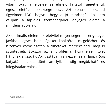
vitaminokat, amelyekre az ebnek, fajtától függetlenül,
egész életében szüksége lesz. Azt sohasem szabad
figyelmen kívül hagyni, hogy a jó minőségű táp nem
csupán a táplálás szempontjából lényeges eleme a
mindennapoknak.
Az optimális élelem az életvitel milyenségén is rengeteget
javíthat, egyes betegségeket konkrétan megelőzhet, és
bizonyos kórok esetén a tüneteket mérsékelheti, meg is
szüntetheti. Sokszor az a probléma, hogy erre fittyet
hánynak a gazdák. Aki tisztában van ezzel, az a Happy Dog
kutyatáp mellett dönt, amelyik mindig megbízható és
kifogástalan választás.
KERESÉS: