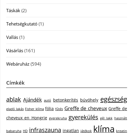
Táskák
(2)
Tehetségkutató
(1)
Vallás
(1)
Vásárlás
(161)
Webáruház
(594)
Címkék
egészség
ablak
Ajándék
betonkerítés
búvóhely
autó
Greffe de cheveux
fólia
Greffe de
eladó lakás
Fisher klíma
fűtés
gyerekülés
cheveux en Hongrie
gyerekruha
gél lakk
használt
klíma
infraszauna
ingatlan
babaruha
HD
játékok
kreatin