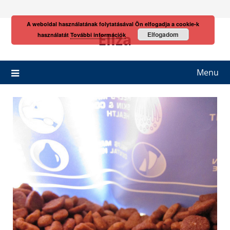
Skip
to
A weboldal használatának folytatásával Ön elfogadja a cookie-k
content
Eliza
Elfogadom
használatát
További információk
Menu