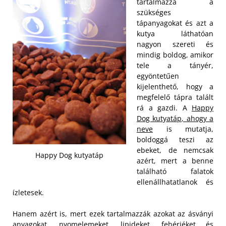
tartalmazza a
szükséges
tápanyagokat és azt a
kutya láthatóan
nagyon szereti és
mindig boldog, amikor
tele a tányér,
egyöntetűen
kijelenthető, hogy a
megfelelő tápra talált
rá a gazdi. A
Happy
Dog kutyatáp, ahogy a
neve
is mutatja,
boldoggá teszi az
ebeket, de nemcsak
Happy Dog kutyatáp
azért, mert a benne
található falatok
ellenállhatatlanok és
ízletesek.
Hanem azért is, mert ezek tartalmazzák azokat az ásványi
anyagokat, nyomelemeket, lipideket, fehérjéket és