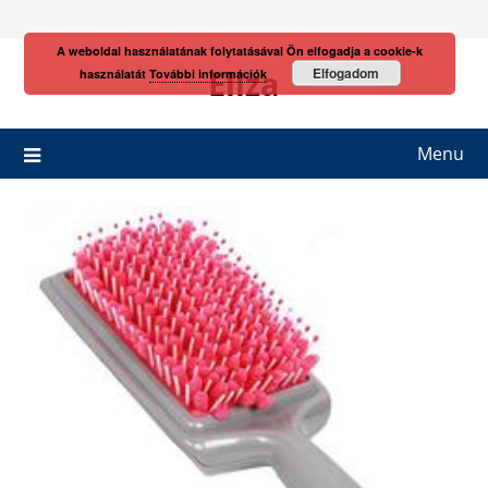
Skip
to
A weboldal használatának folytatásával Ön elfogadja a cookie-k
content
Eliza
Elfogadom
használatát
További információk
Menu