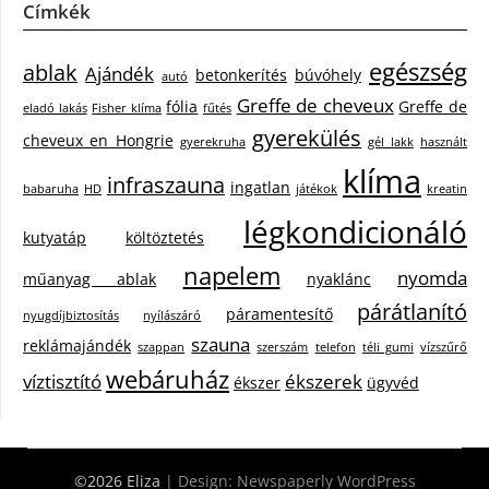
Címkék
egészség
ablak
Ajándék
betonkerítés
búvóhely
autó
Greffe de cheveux
fólia
Greffe de
eladó lakás
Fisher klíma
fűtés
gyerekülés
cheveux en Hongrie
gyerekruha
gél lakk
használt
klíma
infraszauna
ingatlan
babaruha
HD
játékok
kreatin
légkondicionáló
kutyatáp
költöztetés
napelem
nyomda
műanyag ablak
nyaklánc
párátlanító
páramentesítő
nyugdíjbiztosítás
nyílászáró
szauna
reklámajándék
szappan
szerszám
telefon
téli gumi
vízszűrő
webáruház
víztisztító
ékszerek
ékszer
ügyvéd
©2026 Eliza
| Design:
Newspaperly WordPress