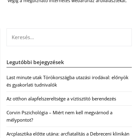
végig a megbízható internetes webáruház áruválasztékát.
KERESÉS:
Legutóbbi bejegyzések
Last minute utak Törökországba utazási irodával: előnyök
és gyakorlati tudnivalók
Az otthon alapfelszereltsége a víztisztító berendezés
Corvin Pszichológia – Miért nem kell megvárnod a
mélypontot?
Arcplasztika előtte utána: arcfiatalítás a Debreceni klinikán