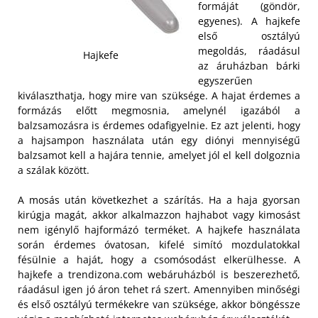
formáját (göndör,
egyenes). A hajkefe
első osztályú
megoldás, ráadásul
Hajkefe
az áruházban bárki
egyszerűen
kiválaszthatja, hogy mire van szüksége. A hajat érdemes a
formázás előtt megmosnia, amelynél igazából a
balzsamozásra is érdemes odafigyelnie. Ez azt jelenti, hogy
a hajsampon használata után egy diónyi mennyiségű
balzsamot kell a hajára tennie, amelyet jól el kell dolgoznia
a szálak között.
A mosás után következhet a szárítás. Ha a haja gyorsan
kirúgja magát, akkor alkalmazzon hajhabot vagy kimosást
nem igénylő hajformázó terméket. A hajkefe használata
során érdemes óvatosan, kifelé simító mozdulatokkal
fésülnie a haját, hogy a csomósodást elkerülhesse. A
hajkefe a trendizona.com webáruházból is beszerezhető,
ráadásul igen jó áron tehet rá szert. Amennyiben minőségi
és első osztályú termékekre van szüksége, akkor böngéssze