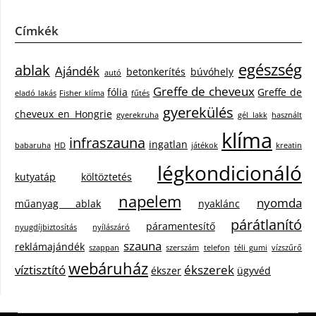
Címkék
egészség
ablak
Ajándék
betonkerítés
búvóhely
autó
Greffe de cheveux
fólia
Greffe de
eladó lakás
Fisher klíma
fűtés
gyerekülés
cheveux en Hongrie
gyerekruha
gél lakk
használt
klíma
infraszauna
ingatlan
babaruha
HD
játékok
kreatin
légkondicionáló
kutyatáp
költöztetés
napelem
nyomda
műanyag ablak
nyaklánc
párátlanító
páramentesítő
nyugdíjbiztosítás
nyílászáró
szauna
reklámajándék
szappan
szerszám
telefon
téli gumi
vízszűrő
webáruház
víztisztító
ékszerek
ékszer
ügyvéd