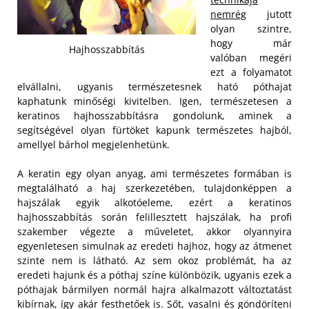
nemrég
jutott
olyan szintre,
hogy már
Hajhosszabbítás
valóban megéri
ezt a folyamatot
elvállalni, ugyanis természetesnek ható póthajat
kaphatunk minőségi kivitelben. Igen, természetesen a
keratinos hajhosszabbításra gondolunk, aminek a
segítségével olyan fürtöket kapunk természetes hajból,
amellyel bárhol megjelenhetünk.
A keratin egy olyan anyag, ami természetes formában is
megtalálható a haj szerkezetében, tulajdonképpen a
hajszálak egyik alkotóeleme, ezért a keratinos
hajhosszabbítás során felillesztett hajszálak, ha profi
szakember végezte a műveletet, akkor olyannyira
egyenletesen simulnak az eredeti hajhoz, hogy az átmenet
szinte nem is látható. Az sem okoz problémát, ha az
eredeti hajunk és a póthaj színe különbözik, ugyanis ezek a
póthajak bármilyen normál hajra alkalmazott változtatást
kibírnak, így akár festhetőek is. Sőt, vasalni és göndöríteni