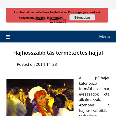
Skip
to
A weboldal használatának folytatásával Ön elfogadja a cookie-k
content
Eliza
Elfogadom
használatát
További információk
Menu
Hajhosszabbítás természetes hajjal
Posted on 2014-11-28
A póthajat
különböző
formákban már
évszázadok óta
alkalmazzák.
Azonban
a
hajhosszabbítás
technikája