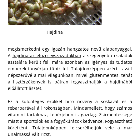
Hajdina
megismerkedni egy igazán hangzatos nevű alapanyaggal.
A
hajdina az előző évszázadokban
a szegényebb családok
asztalára került fel, mára azonban az igényes és tudatos
emberek tányérján tűnik fel. Tulajdonképpen azért is vált
népszerűvé a mai világunkban, mivel gluténmentes, tehát
a lisztérzékenyek is bátran fogyaszthatják a hajdinából
előállított lisztet.
Ez a különleges erőkkel bíró növény a sóskával és a
rebarbarával áll rokonságban. Mindamellett, hogy számos
vitamint tartalmaz, fehérjében is gazdag. Zsírmentessége
miatt a sportolók és a fogyókúrázok kedvence. Fogyasztható
köretként. Tulajdonképpen felcserélhetjük vele a már
unalmassá vált rizst.