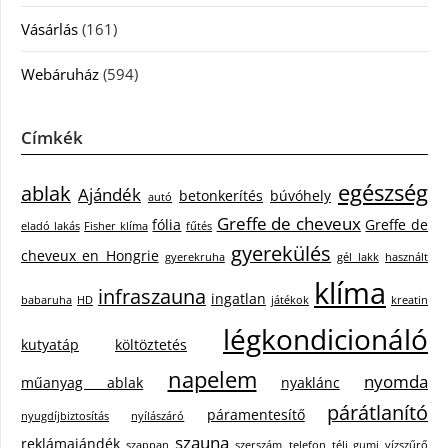
Vásárlás
(161)
Webáruház
(594)
Címkék
egészség
ablak
Ajándék
betonkerítés
búvóhely
autó
Greffe de cheveux
fólia
Greffe de
eladó lakás
Fisher klíma
fűtés
gyerekülés
cheveux en Hongrie
gyerekruha
gél lakk
használt
klíma
infraszauna
ingatlan
babaruha
HD
játékok
kreatin
légkondicionáló
kutyatáp
költöztetés
napelem
nyomda
műanyag ablak
nyaklánc
párátlanító
páramentesítő
nyugdíjbiztosítás
nyílászáró
szauna
reklámajándék
szappan
szerszám
telefon
téli gumi
vízszűrő