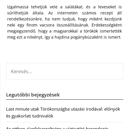
Izgalmassá tehetjük vele a salátákat, és a leveseket is
sűríthetjük általa. Az interneten számos recept áll
rendelkezésünkre, ha nem tudjuk, hogy miként kezdjünk
neki egy finom vacsora összeállításának. Érdekességként
megjegyzendő, hogy a magyarokkal a törökök ismertették
meg ezt a növényt, így a hajdina pogánybúzaként is ismert.
KERESÉS:
Legutóbbi bejegyzések
Last minute utak Törökországba utazási irodával: előnyök
és gyakorlati tudnivalók
Az otthon alapfelszereltsége a víztisztító berendezés