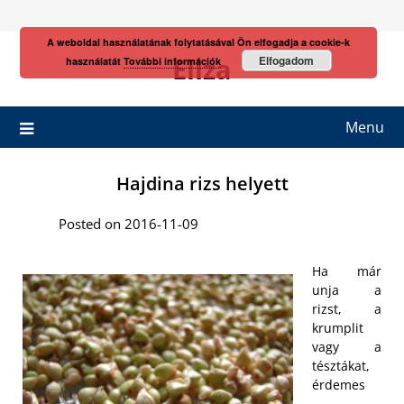
Skip
to
A weboldal használatának folytatásával Ön elfogadja a cookie-k
content
Eliza
Elfogadom
használatát
További információk
Menu
Hajdina rizs helyett
Posted on 2016-11-09
Ha már
unja a
rizst, a
krumplit
vagy a
tésztákat,
érdemes