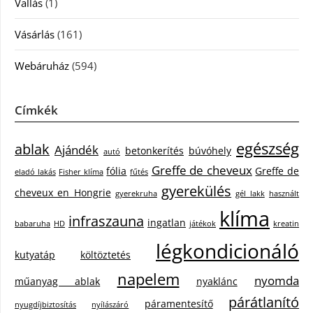
Vallás
(1)
Vásárlás
(161)
Webáruház
(594)
Címkék
egészség
ablak
Ajándék
betonkerítés
búvóhely
autó
Greffe de cheveux
fólia
Greffe de
eladó lakás
Fisher klíma
fűtés
gyerekülés
cheveux en Hongrie
gyerekruha
gél lakk
használt
klíma
infraszauna
ingatlan
babaruha
HD
játékok
kreatin
légkondicionáló
kutyatáp
költöztetés
napelem
nyomda
műanyag ablak
nyaklánc
párátlanító
páramentesítő
nyugdíjbiztosítás
nyílászáró