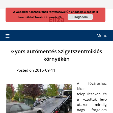
Skip
to
A weboldal használatának folytatásával Ön elfogadja a cookie-k
content
Eliza
Elfogadom
használatát
További információk
Menu
Gyors autómentés Szigetszentmiklós
környékén
Posted on 2016-09-11
A fővároshoz
közeli
településeken és
a közöttük lévő
utakon mindig
nagy forgalom