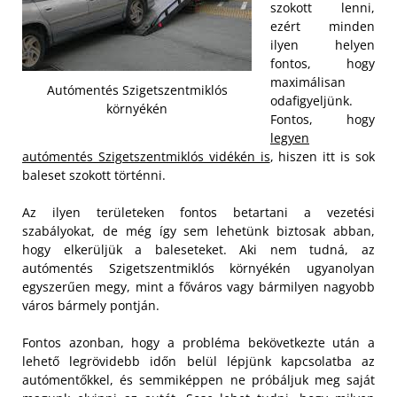
szokott lenni,
ezért minden
ilyen helyen
fontos, hogy
maximálisan
Autómentés Szigetszentmiklós
odafigyeljünk.
környékén
Fontos, hogy
legyen
autómentés Szigetszentmiklós vidékén is
, hiszen itt is sok
baleset szokott történni.
Az ilyen területeken fontos betartani a vezetési
szabályokat, de még így sem lehetünk biztosak abban,
hogy elkerüljük a baleseteket. Aki nem tudná, az
autómentés Szigetszentmiklós környékén ugyanolyan
egyszerűen megy, mint a főváros vagy bármilyen nagyobb
város bármely pontján.
Fontos azonban, hogy a probléma bekövetkezte után a
lehető legrövidebb időn belül lépjünk kapcsolatba az
autómentőkkel, és semmiképpen ne próbáljuk meg saját