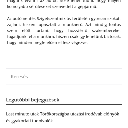
magunk elvinni az autót. Sose lehet tudni, hogy milyen
komolyabb sérüléseket szenvedett a gépjármű.
Az autómentés Szigetszentmiklós területén gyorsan szokott
zajlani, hiszen tapasztalt a munkaerő. Azt mindig fontos
szem előtt tartani, hogy hozzáértő szakembereket
fogadjunk fel a munkára, hiszen csak így lehetünk biztosak,
hogy minden megfelelően el lesz végezve.
KERESÉS:
Legutóbbi bejegyzések
Last minute utak Törökországba utazási irodával: előnyök
és gyakorlati tudnivalók