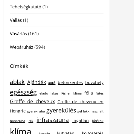
Tehetségkutató
(1)
Vallás
(1)
Vásárlás
(161)
Webáruház
(594)
Címkék
ablak
Ajándék
betonkerítés
búvóhely
autó
egészség
fólia
eladó lakás
Fisher klíma
fűtés
Greffe de cheveux
Greffe de cheveux en
gyerekülés
Hongrie
gyerekruha
gél lakk
használt
infraszauna
ingatlan
babaruha
HD
játékok
klíma
kutyatáp
költöztetés
kreatin