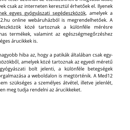
ek csak az interneten keresztül érhetőek el. Ilyenek
tnek egyes gyógyászati segédeszközök
, amelyek a
2.hu online webáruházból is megrendelhetőek. A
deszközök közé tartoznak a különféle mérésre
lmas termékek, valamint az egészségmegőrzéshez
éges árucikkek is.
nagyobb hiba az, hogy a patikák általában csak egy-
közökből, amelyek közé tartoznak az egyedi méretű
yógyászati bolt jelenti, a különféle betegségek
 forgalmazása a weboldalon is megtörténik. A Med12
em szükséges a személyes átvétel, illetve jelenlét,
űen meg tudja rendelni az árucikkeket.