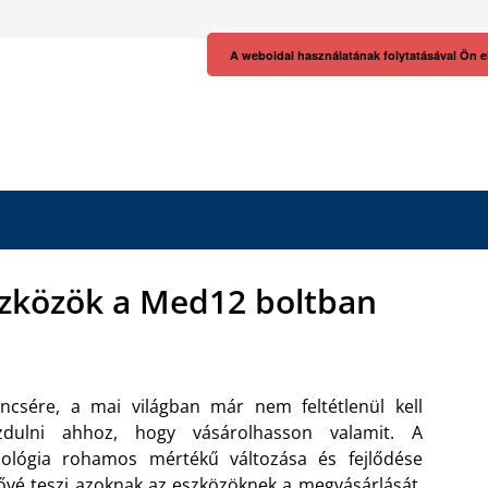
A weboldal használatának folytatásával Ön e
zközök a Med12 boltban
ncsére, a mai világban már nem feltétlenül kell
zdulni ahhoz, hogy vásárolhasson valamit. A
nológia rohamos mértékű változása és fejlődése
ővé teszi azoknak az eszközöknek a megvásárlását,