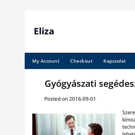
Skip
to
content
Eliza
My Account
Checkout
Kapcsolat
Gyógyászati segédes
Posted on 2016-09-01
Szere
kimo
tech
lehet