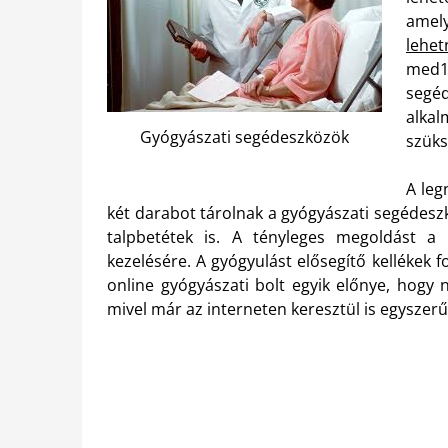
amely
lehe
med1
segé
alka
Gyógyászati segédeszközök
szüks
A leg
két darabot tárolnak a gyógyászati segédesz
talpbetétek is. A tényleges megoldást a g
kezelésére. A gyógyulást elősegítő kellékek
online gyógyászati bolt egyik előnye, hogy n
mivel már az interneten keresztül is egyszer