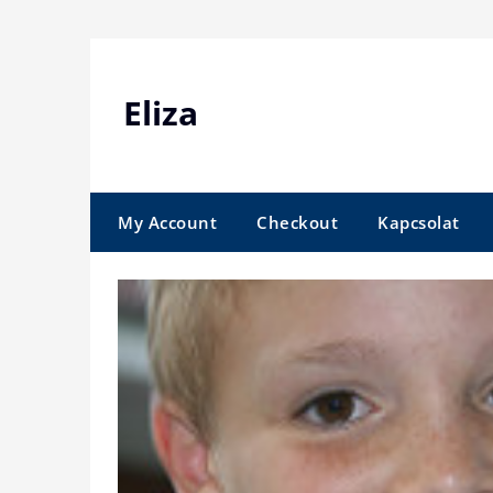
Skip
to
content
Eliza
My Account
Checkout
Kapcsolat