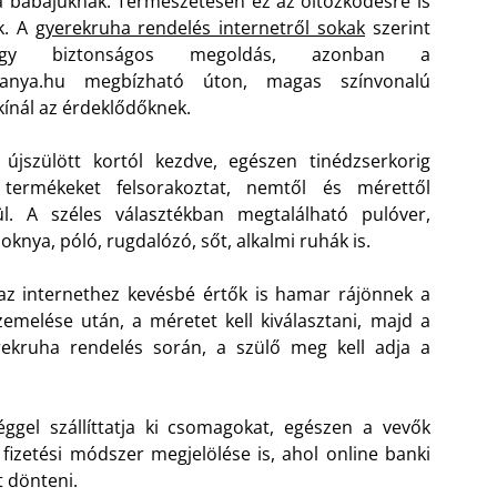
 babájuknak. Természetesen ez az öltözködésre is
k. A
gyerekruha rendelés internetről sokak
szerint
y biztonságos megoldás, azonban a
anya.hu megbízható úton, magas színvonalú
 kínál az érdeklődőknek.
újszülött kortól kezdve, egészen tinédzserkorig
 termékeket felsorakoztat, nemtől és mérettől
ül. A széles választékban megtalálható pulóver,
oknya, póló, rugdalózó, sőt, alkalmi ruhák is.
az internethez kevésbé értők is hamar rájönnek a
emelése után, a méretet kell kiválasztani, majd a
erekruha rendelés során, a szülő meg kell adja a
éggel szállíttatja ki csomagokat, egészen a vevők
 fizetési módszer megjelölése is, ahol online banki
t dönteni.