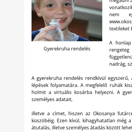
megadni a
vonatkozi
nem eg
www.okos
textileket
A honlap 
Gyerekruha rendelés
rengeteg
független
nadrág, sz
A gyerekruha rendelés rendkívül egyszerű, 
lépések folyamatára. A megfelelő ruhák kisz
holmit a virtuális kosárba helyezni. A gy
személyes adatait,
illetve a címet, hiszen az Okosanya futárc
küszöbéig. Ezen kívül, kihagyhatatlan még a
átutalás, illetve személyes átadás között lehe