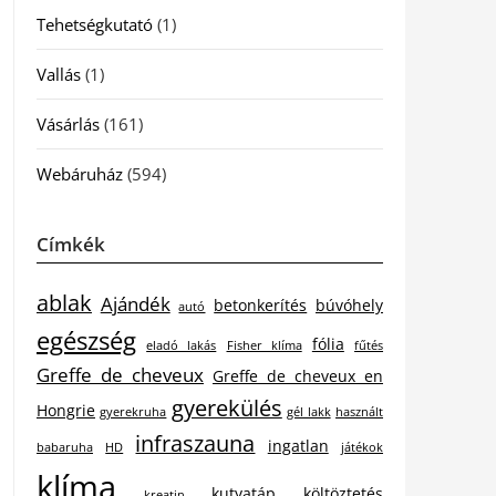
Tehetségkutató
(1)
Vallás
(1)
Vásárlás
(161)
Webáruház
(594)
Címkék
ablak
Ajándék
betonkerítés
búvóhely
autó
egészség
fólia
eladó lakás
Fisher klíma
fűtés
Greffe de cheveux
Greffe de cheveux en
gyerekülés
Hongrie
gyerekruha
gél lakk
használt
infraszauna
ingatlan
babaruha
HD
játékok
klíma
kutyatáp
költöztetés
kreatin