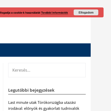
Elfogadom
lfogadja a cookie-k használatát
További információk
KERESÉS:
Legutóbbi bejegyzések
Last minute utak Törökországba utazási
irodával: előnyök és gyakorlati tudnivalók