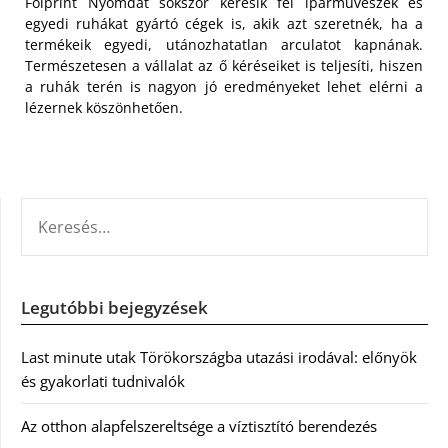
Folprint Nyomdát sokszor keresik fel iparművészek és
egyedi ruhákat gyártó cégek is, akik azt szeretnék, ha a
termékeik egyedi, utánozhatatlan arculatot kapnának.
Természetesen a vállalat az ő kéréseiket is teljesíti, hiszen
a ruhák terén is nagyon jó eredményeket lehet elérni a
lézernek köszönhetően.
KERESÉS:
Legutóbbi bejegyzések
Last minute utak Törökországba utazási irodával: előnyök
és gyakorlati tudnivalók
Az otthon alapfelszereltsége a víztisztító berendezés