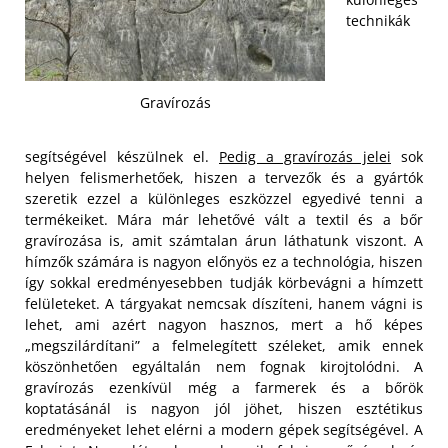
technikák
Gravírozás
segítségével készülnek el.
Pedig a gravírozás jelei
sok
helyen felismerhetőek, hiszen a tervezők és a gyártók
szeretik ezzel a különleges eszközzel egyedivé tenni a
termékeiket. Mára már lehetővé vált a textil és a bőr
gravírozása is, amit számtalan árun láthatunk viszont. A
hímzők számára is nagyon előnyös ez a technológia, hiszen
így sokkal eredményesebben tudják körbevágni a hímzett
felületeket. A tárgyakat nemcsak díszíteni, hanem vágni is
lehet, ami azért nagyon hasznos, mert a hő képes
„megszilárdítani” a felmelegített széleket, amik ennek
köszönhetően egyáltalán nem fognak kirojtolódni.
A
gravírozás ezenkívül még a farmerek és a bőrök
koptatásánál is nagyon jól jöhet, hiszen esztétikus
eredményeket lehet elérni a modern gépek segítségével. A