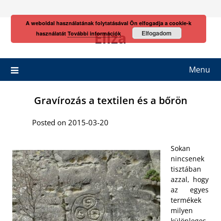
Skip
to
A weboldal használatának folytatásával Ön elfogadja a cookie-k
content
Eliza
Elfogadom
használatát
További információk
Menu
Gravírozás a textilen és a bőrön
Posted on 2015-03-20
Sokan
nincsenek
tisztában
azzal, hogy
az egyes
termékek
milyen
különleges