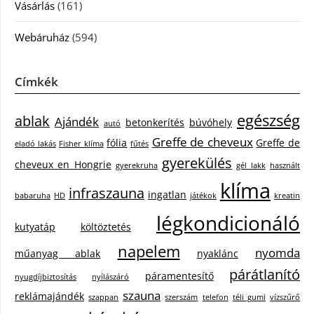
Vásárlás
(161)
Webáruház
(594)
Címkék
egészség
ablak
Ajándék
betonkerítés
búvóhely
autó
Greffe de cheveux
fólia
Greffe de
eladó lakás
Fisher klíma
fűtés
gyerekülés
cheveux en Hongrie
gyerekruha
gél lakk
használt
klíma
infraszauna
ingatlan
babaruha
HD
játékok
kreatin
légkondicionáló
kutyatáp
költöztetés
napelem
nyomda
műanyag ablak
nyaklánc
párátlanító
páramentesítő
nyugdíjbiztosítás
nyílászáró
szauna
reklámajándék
szappan
szerszám
telefon
téli gumi
vízszűrő