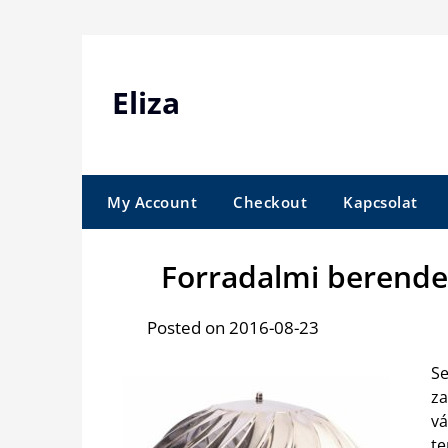
Skip
to
content
Eliza
My Account
Checkout
Kapcsolat
Forradalmi berende
Posted on 2016-08-23
Se
za
vá
t