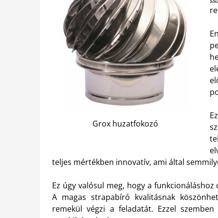
re
En
pe
h
e
e
po
E
Grox huzatfokozó
s
t
el
teljes mértékben innovatív, ami által semmil
Ez úgy valósul meg, hogy a funkcionáláshoz c
A magas strapabíró kvalitásnak köszönhe
remekül végzi a feladatát. Ezzel szemben 