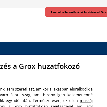
A weboldal használatának folytatásával Ön e
zés a Grox huzatfokozó
nki sem szereti azt, amikor a lakásban eluralkodik a
varó állott szag, ami bizony igen kellemetlenné
lik egy idő után. Természetesen, ez ellen
muszáj
enni a Grox huzatfokozó
segítségével, ami egy