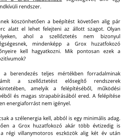
ndkívüli rendszer.
nek köszönhetően a beépítést követően alig pár
rc alatt el lehet felejteni az állott szagot. Olyan
elyeken, ahol a szellőztetés nem bizonyul
légségesnek, mindenképp a Grox huzatfokozó
lőnyeire kell hagyatkozni. Mik pontosan ezek a
zitívumok?
z a berendezés teljes mértékben forradalminak
zámít a szellőztetést elősegítő rendszerek
ekintetében, amelyik a felépítéséből, működési
véből és magas strapabírásából ered. A felépítése
yen energiaforrást nem igényel.
sak a szélenergia kell, abból is egy minimális adag.
tően a Grox huzatfokozó akár több évtizedig is
a régi villanymotoros eszközök alig két év után