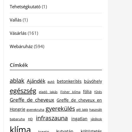
Tehetségkutató
(1)
Vallás
(1)
Vásárlás
(161)
Webáruház
(594)
Címkék
ablak
Ajándék
betonkerítés
búvóhely
autó
egészség
fólia
eladó lakás
Fisher klíma
fűtés
Greffe de cheveux
Greffe de cheveux en
gyerekülés
Hongrie
gyerekruha
gél lakk
használt
infraszauna
ingatlan
babaruha
HD
játékok
klíma
kutyatáp
költöztetés
kreatin