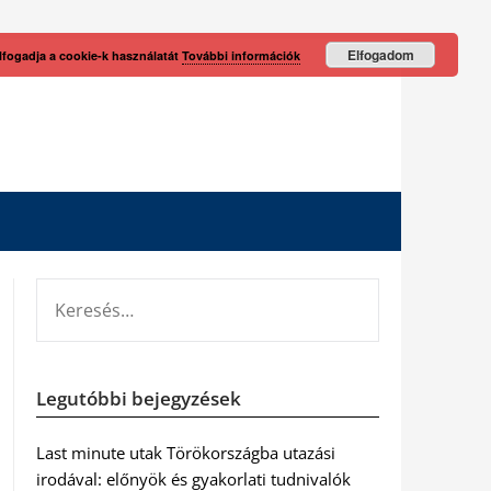
Elfogadom
lfogadja a cookie-k használatát
További információk
KERESÉS:
Legutóbbi bejegyzések
Last minute utak Törökországba utazási
irodával: előnyök és gyakorlati tudnivalók