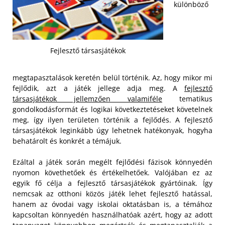
különböző
Fejlesztő társasjátékok
megtapasztalások keretén belül történik. Az, hogy mikor mi
fejlődik, azt a játék jellege adja meg. A
fejlesztő
társasjátékok jellemzően valamiféle
tematikus
gondolkodásformát és logikai következtetéseket követelnek
meg, így ilyen területen történik a fejlődés.
A fejlesztő
társasjátékok leginkább úgy lehetnek hatékonyak, hogyha
behatárolt és konkrét a témájuk.
Ezáltal a játék során megélt fejlődési fázisok könnyedén
nyomon követhetőek és értékelhetőek.
Valójában ez az
egyik fő célja a fejlesztő társasjátékok gyártóinak. Így
nemcsak az otthoni közös játék lehet fejlesztő hatással,
hanem az óvodai vagy iskolai oktatásban is, a témához
kapcsoltan könnyedén használhatóak azért, hogy az adott