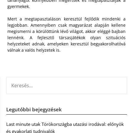
tananyagot könnyebben megértsék és megtapasztalják a
gyermekek.
Mert a megtapasztaláson keresztül fejlődik mindenki a
legjobban. Amennyiben csak magyarázat alapján kellene
megismerni a körülöttünk lévő világot, akkor eléggé bajban
lennénk. A fejlesztő társasjátékok olyan szituációs
helyzeteket adnak, amelyeken keresztül begyakorolhatóvá
válnak a valós helyzetek is.
KERESÉS:
Legutóbbi bejegyzések
Last minute utak Törökországba utazási irodával: előnyök
és gyakorlati tudnivalók