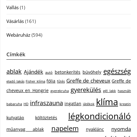
Vallás
(1)
Vásárlás
(161)
Webáruház
(594)
Címkék
egészség
ablak
Ajándék
betonkerítés
búvóhely
autó
Greffe de cheveux
fólia
Greffe de
eladó lakás
Fisher klíma
fűtés
gyerekülés
cheveux en Hongrie
gyerekruha
gél lakk
használt
klíma
infraszauna
ingatlan
babaruha
HD
játékok
kreatin
légkondicionáló
kutyatáp
költöztetés
napelem
nyomda
műanyag ablak
nyaklánc