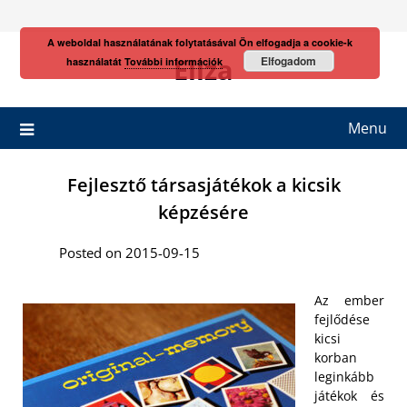
Skip
to
A weboldal használatának folytatásával Ön elfogadja a cookie-k
content
Eliza
Elfogadom
használatát
További információk
Menu
Fejlesztő társasjátékok a kicsik
képzésére
Posted on 2015-09-15
Az ember
fejlődése
kicsi
korban
leginkább
játékok és